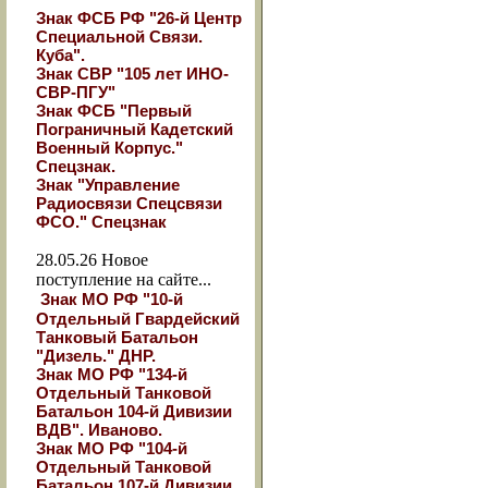
Знак ФСБ РФ "26-й Центр
Специальной Связи.
Куба".
Знак СВР "105 лет ИНО-
СВР-ПГУ"
Знак ФСБ "Первый
Пограничный Кадетский
Военный Корпус."
Спецзнак.
Знак "Управление
Радиосвязи Спецсвязи
ФСО." Спецзнак
28.05.26
Новое
поступление на сайте...
Знак МО РФ "10-й
Отдельный Гвардейский
Танковый Батальон
"Дизель." ДНР.
Знак МО РФ "134-й
Отдельный Танковой
Батальон 104-й Дивизии
ВДВ". Иваново.
Знак МО РФ "104-й
Отдельный Танковой
Батальон 107-й Дивизии