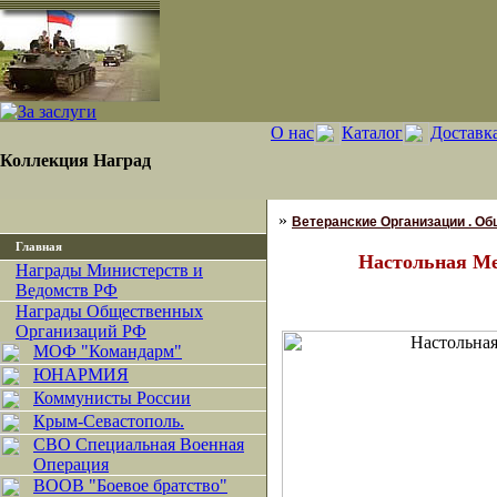
О нас
Каталог
Доставка
Коллекция Наград
»
Ветеранские Организации . О
Главная
Настольная М
Награды Министерств и
Ведомств РФ
Награды Общественных
Организаций РФ
МОФ "Командарм"
ЮНАРМИЯ
Коммунисты России
Крым-Севастополь.
СВО Специальная Военная
Операция
ВООВ "Боевое братство"