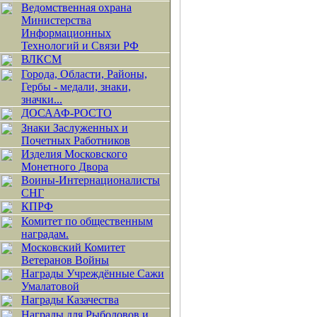
Ведомственная охрана
Министерства
Информационных
Технологий и Связи РФ
ВЛКСМ
Города, Области, Районы,
Гербы - медали, знаки,
значки...
ДОСААФ-РОСТО
Знаки Заслуженных и
Почетных Работников
Изделия Московского
Монетного Двора
Воины-Интернационалисты
СНГ
КПРФ
Комитет по общественным
наградам.
Московский Комитет
Ветеранов Войны
Награды Учреждённые Сажи
Умалатовой
Награды Казачества
Награды для Рыболовов и