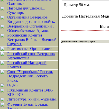
Охотников
Диаметр 50 мм.
Награды для улыбки...
Сувениры...
Добавить
Настольная Мед
Организация Ветеранов
Воздушно-десантных войск.
Ветеранские Организации .
Коли
Общевойсковые. Армия.
Российский Комитет
Ветеранов Войны и Военной
Дополнительные фотографии
Службы.
Религиозные Организации.
Российский союз Ветеранов
Афганистана
Российский Наградной
Комитет.
Союз "Чернобыль" России.
Подразделения Особого
Риска.
ОДКБ
Юбилейный Комитет ВЧК-
КГБ-ФСБ
Литература, книги, журналы.
Фрачные Знаки. Брелки.
Заколки.