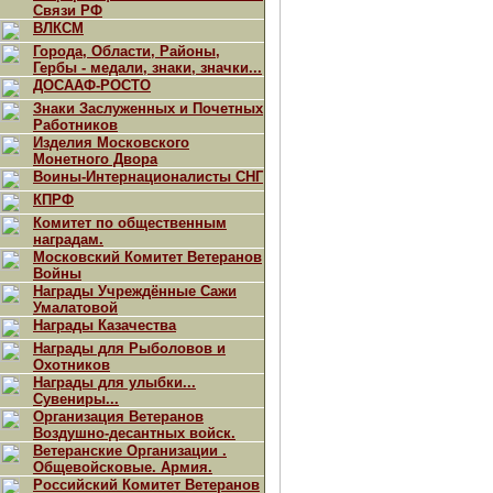
Связи РФ
ВЛКСМ
Города, Области, Районы,
Гербы - медали, знаки, значки...
ДОСААФ-РОСТО
Знаки Заслуженных и Почетных
Работников
Изделия Московского
Монетного Двора
Воины-Интернационалисты СНГ
КПРФ
Комитет по общественным
наградам.
Московский Комитет Ветеранов
Войны
Награды Учреждённые Сажи
Умалатовой
Награды Казачества
Награды для Рыболовов и
Охотников
Награды для улыбки...
Сувениры...
Организация Ветеранов
Воздушно-десантных войск.
Ветеранские Организации .
Общевойсковые. Армия.
Российский Комитет Ветеранов