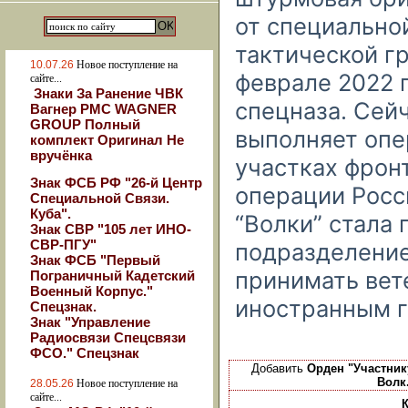
от специально
тактической гр
10.07.26
Новое поступление на
феврале 2022 
сайте...
Знаки За Ранение ЧВК
спецназа. Сей
Вагнер РМС WAGNER
GROUP Полный
выполняет опе
комплект Оригинал Не
вручёнка
участках фрон
Знак ФСБ РФ "26-й Центр
операции Росс
Специальной Связи.
Куба".
“Волки” стала
Знак СВР "105 лет ИНО-
СВР-ПГУ"
подразделение
Знак ФСБ "Первый
принимать вет
Пограничный Кадетский
Военный Корпус."
иностранным 
Спецзнак.
Знак "Управление
Радиосвязи Спецсвязи
ФСО." Спецзнак
Добавить
Орден "Участник
Волк
28.05.26
Новое поступление на
сайте...