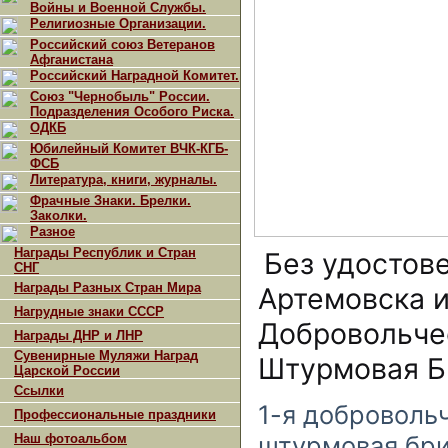
Войны и Военной Службы.
Религиозные Организации.
Российский союз Ветеранов
Афганистана
Российский Наградной Комитет.
Союз "Чернобыль" России.
Подразделения Особого Риска.
ОДКБ
Юбилейный Комитет ВЧК-КГБ-
ФСБ
Литература, книги, журналы.
Фрачные Знаки. Брелки.
Заколки.
Разное
Награды Республик и Стран
Без удостов
СНГ
Награды Разных Стран Мира
Артемовска и
Нагрудные знаки СССР
Добровольче
Награды ДНР и ЛНР
Сувенирные Муляжи Наград
Штурмовая Бр
Царской России
Ссылки
1-я доброволь
Профессиональные праздники
штурмовая бри
Наш фотоальбом