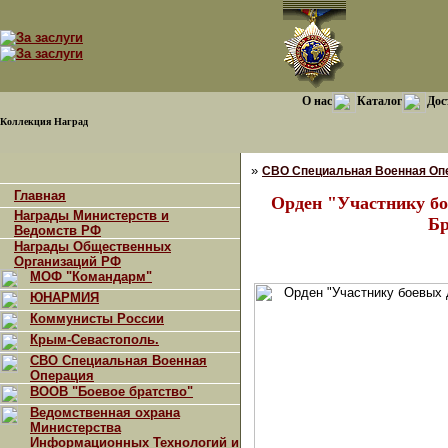
О нас
Каталог
Дос
Коллекция Наград
»
СВО Специальная Военная Оп
Главная
Орден "Участнику б
Награды Министерств и
Бр
Ведомств РФ
Награды Общественных
Организаций РФ
МОФ "Командарм"
ЮНАРМИЯ
Коммунисты России
Крым-Севастополь.
СВО Специальная Военная
Операция
ВООВ "Боевое братство"
Ведомственная охрана
Министерства
Информационных Технологий и