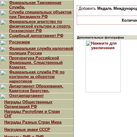
Федеральная Таможенная
Служба.
Добавить
Медаль Международ
Служба специальных объектов
при Президенте РФ
Количе
Федеральное агентство по
физической культуре и спорту.
Госкомспорт РФ
Судебный депортамент РФ
Дополнительные фотографии
Росрезерв
Федеральная служба налоговой
полиции России
Прокуратура Российской
Федерации. Следственный
Комитет.
Федеральная служба РФ по
контролю за оборотом
наркотиков
Департамент Образования.
Кадетское Братство.
Охотдепартамент
Награды Общественных
Организаций РФ
Награды Республик и Стран
СНГ
Награды Разных Стран Мира
Нагрудные знаки СССР
Награды ДНР и ЛНР