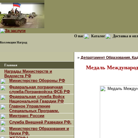
О нас
Каталог
Доставка и оп
Коллекция Наград
»
Департамент Образования. Кад
Главная
Медаль Международн
Награды Министерств и
Ведомств РФ
Министерство Обороны РФ
Федеральная пограничная
служба-Погранвойска ФСБ РФ
Федеральная служба Войск
Национальной Гвардии РФ
Главное Управление
Специальных Программ.
Минтранс России
Служба Внешней Разведки РФ.
Министерство Образования и
Науки РФ.