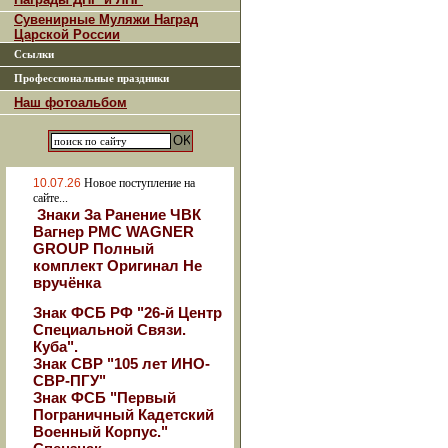
Сувенирные Муляжи Наград
Царской России
Ссылки
Профессиональные праздники
Наш фотоальбом
10.07.26
Новое поступление на
сайте...
Знаки За Ранение ЧВК
Вагнер РМС WAGNER
GROUP Полный
комплект Оригинал Не
вручёнка
Знак ФСБ РФ "26-й Центр
Специальной Связи.
Куба".
Знак СВР "105 лет ИНО-
СВР-ПГУ"
Знак ФСБ "Первый
Пограничный Кадетский
Военный Корпус."