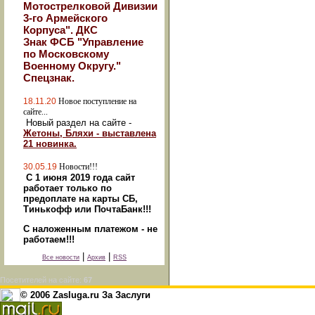
Мотострелковой Дивизии
3-го Армейского
Корпуса". ДКС
Знак ФСБ "Управление
по Московскому
Военному Округу."
Спецзнак.
18.11.20
Новое поступление на
сайте...
Новый раздел на сайте -
Жетоны, Бляхи - выставлена
21 новинка.
30.05.19
Новости!!!
С 1 июня 2019 года сайт
работает только по
предоплате на карты СБ,
Тинькофф или ПочтаБанк!!!
С наложенным платежом - не
работаем!!!
|
|
Все новости
Архив
RSS
Посетителей на сайте:
67
© 2006 Zasluga.ru За Заслуги