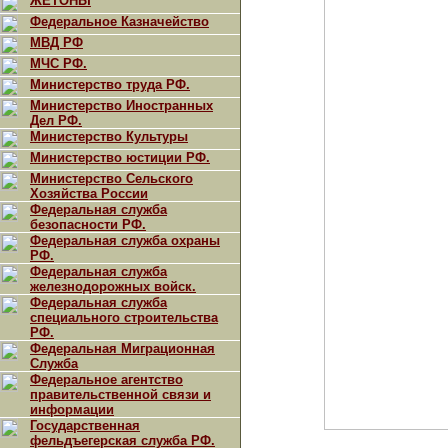
ЖЕТОНЫ
Федеральное Казначейство
МВД РФ
МЧС РФ.
Министерство труда РФ.
Министерство Иностранных
Дел РФ.
Министерство Культуры
Министерство юстиции РФ.
Министерство Сельского
Хозяйства России
Федеральная служба
безопасности РФ.
Федеральная служба охраны
РФ.
Федеральная служба
железнодорожных войск.
Федеральная служба
специального строительства
РФ.
Федеральная Миграционная
Служба
Федеральное агентство
правительственной связи и
информации
Государственная
фельдъегерская служба РФ.