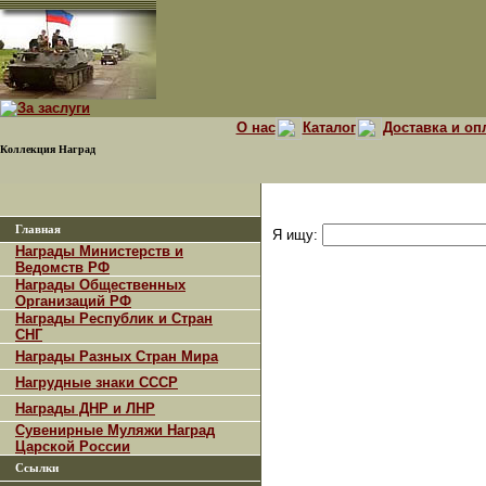
О нас
Каталог
Доставка и оп
Коллекция Наград
Главная
Я ищу:
Награды Министерств и
Ведомств РФ
Награды Общественных
Организаций РФ
Награды Республик и Стран
СНГ
Награды Разных Стран Мира
Нагрудные знаки СССР
Награды ДНР и ЛНР
Сувенирные Муляжи Наград
Царской России
Ссылки