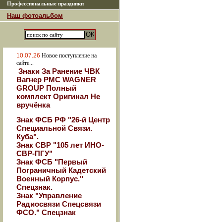
Профессиональные праздники
Наш фотоальбом
10.07.26
Новое поступление на
сайте...
Знаки За Ранение ЧВК
Вагнер РМС WAGNER
GROUP Полный
комплект Оригинал Не
вручёнка
Знак ФСБ РФ "26-й Центр
Специальной Связи.
Куба".
Знак СВР "105 лет ИНО-
СВР-ПГУ"
Знак ФСБ "Первый
Пограничный Кадетский
Военный Корпус."
Спецзнак.
Знак "Управление
Радиосвязи Спецсвязи
ФСО." Спецзнак