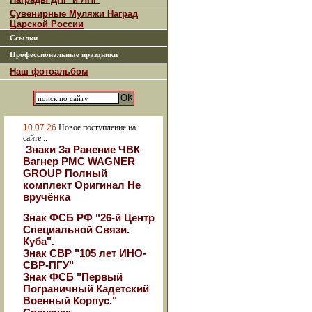
Сувенирные Муляжи Наград
Царской России
Ссылки
Профессиональные праздники
Наш фотоальбом
10.07.26
Новое поступление на
сайте...
Знаки За Ранение ЧВК
Вагнер РМС WAGNER
GROUP Полный
комплект Оригинал Не
вручёнка
Знак ФСБ РФ "26-й Центр
Специальной Связи.
Куба".
Знак СВР "105 лет ИНО-
СВР-ПГУ"
Знак ФСБ "Первый
Пограничный Кадетский
Военный Корпус."