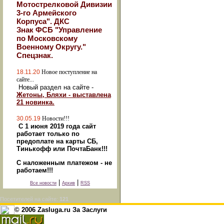
Мотострелковой Дивизии
3-го Армейского
Корпуса". ДКС
Знак ФСБ "Управление
по Московскому
Военному Округу."
Спецзнак.
18.11.20
Новое поступление на
сайте...
Новый раздел на сайте -
Жетоны, Бляхи - выставлена
21 новинка.
30.05.19
Новости!!!
С 1 июня 2019 года сайт
работает только по
предоплате на карты СБ,
Тинькофф или ПочтаБанк!!!
С наложенным платежом - не
работаем!!!
|
|
Все новости
Архив
RSS
Посетителей на сайте:
121
© 2006 Zasluga.ru За Заслуги