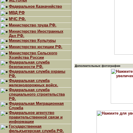
ЖЕТОНЫ
Федеральное Казначейство
МВД РФ
МЧС РФ.
Министерство труда РФ.
Министерство Иностранных
Дел РФ.
Министерство Культуры
Министерство юстиции РФ.
Министерство Сельского
Хозяйства России
Федеральная служба
Дополнительные фотографии
безопасности РФ.
Федеральная служба охраны
РФ.
Федеральная служба
железнодорожных войск.
Федеральная служба
специального строительства
РФ.
Федеральная Миграционная
Служба
Федеральное агентство
правительственной связи и
информации
Государственная
фельдъегерская служба РФ.