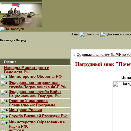
О нас
Каталог
Доставка и оп
Коллекция Наград
»
Федеральная служба РФ по ко
Главная
Нагрудный знак "Поче
Награды Министерств и
Ведомств РФ
Министерство Обороны РФ
Цена
Федеральная пограничная
служба-Погранвойска ФСБ РФ
Федеральная служба Войск
Национальной Гвардии РФ
Главное Управление
Специальных Программ.
Минтранс России
Служба Внешней Разведки РФ.
Министерство Образования и
Науки РФ.