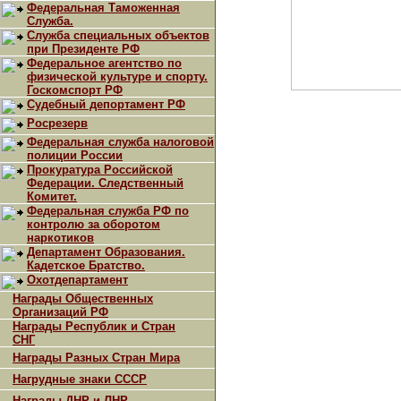
Федеральная Таможенная
Служба.
Служба специальных объектов
при Президенте РФ
Федеральное агентство по
физической культуре и спорту.
Госкомспорт РФ
Судебный депортамент РФ
Росрезерв
Федеральная служба налоговой
полиции России
Прокуратура Российской
Федерации. Следственный
Комитет.
Федеральная служба РФ по
контролю за оборотом
наркотиков
Департамент Образования.
Кадетское Братство.
Охотдепартамент
Награды Общественных
Организаций РФ
Награды Республик и Стран
СНГ
Награды Разных Стран Мира
Нагрудные знаки СССР
Награды ДНР и ЛНР