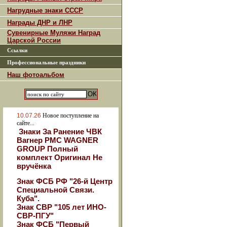
Нагрудные знаки СССР
Награды ДНР и ЛНР
Сувенирные Муляжи Наград
Царской России
Ссылки
Профессиональные праздники
Наш фотоальбом
10.07.26
Новое поступление на
сайте...
Знаки За Ранение ЧВК
Вагнер РМС WAGNER
GROUP Полный
комплект Оригинал Не
вручёнка
Знак ФСБ РФ "26-й Центр
Специальной Связи.
Куба".
Знак СВР "105 лет ИНО-
СВР-ПГУ"
Знак ФСБ "Первый