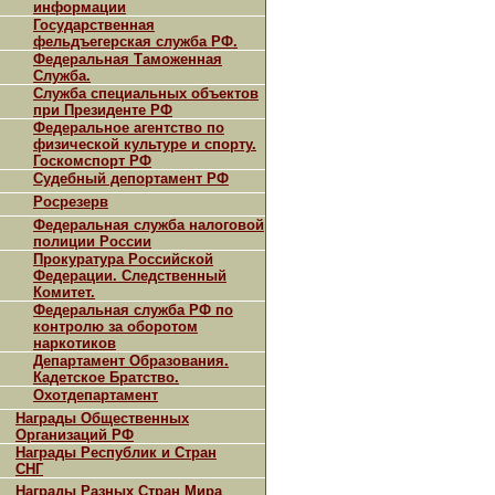
информации
Государственная
фельдъегерская служба РФ.
Федеральная Таможенная
Служба.
Служба специальных объектов
при Президенте РФ
Федеральное агентство по
физической культуре и спорту.
Госкомспорт РФ
Судебный депортамент РФ
Росрезерв
Федеральная служба налоговой
полиции России
Прокуратура Российской
Федерации. Следственный
Комитет.
Федеральная служба РФ по
контролю за оборотом
наркотиков
Департамент Образования.
Кадетское Братство.
Охотдепартамент
Награды Общественных
Организаций РФ
Награды Республик и Стран
СНГ
Награды Разных Стран Мира