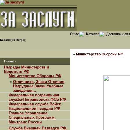
О нас
Каталог
Доставка и оп
Коллекция Наград
»
Министерство Обороны РФ
Главная
Награды Министерств и
Ведомств РФ
Министерство Обороны РФ
»
Отличники, Знаки Отличия,
Нагрудные Знаки,Учебные
заведения...
Федеральная пограничная
служба-Погранвойска ФСБ РФ
Федеральная служба Войск
Национальной Гвардии РФ
Главное Управление
Специальных Программ.
Минтранс России
Служба Внешней Разведки РФ.