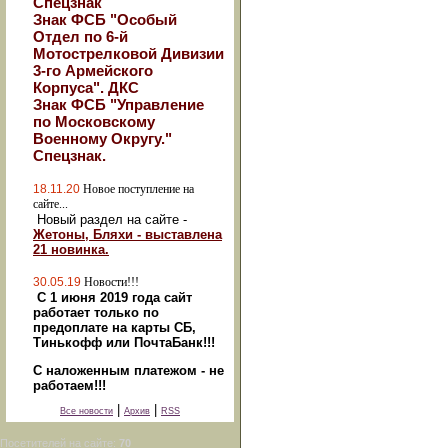
Спецзнак
Знак ФСБ "Особый
Отдел по 6-й
Мотострелковой Дивизии
3-го Армейского
Корпуса". ДКС
Знак ФСБ "Управление
по Московскому
Военному Округу."
Спецзнак.
18.11.20
Новое поступление на
сайте...
Новый раздел на сайте -
Жетоны, Бляхи - выставлена
21 новинка.
30.05.19
Новости!!!
С 1 июня 2019 года сайт
работает только по
предоплате на карты СБ,
Тинькофф или ПочтаБанк!!!
С наложенным платежом - не
работаем!!!
|
|
Все новости
Архив
RSS
Посетителей на сайте:
70