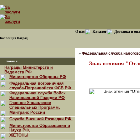
О нас
Каталог
Доставка и оп
Коллекция Наград
»
Федеральная служба налогово
Главная
Знак отличия "Отл
Награды Министерств и
Ведомств РФ
Министерство Обороны РФ
Федеральная пограничная
служба-Погранвойска ФСБ РФ
Федеральная служба Войск
Национальной Гвардии РФ
Главное Управление
Специальных Программ.
Минтранс России
Служба Внешней Разведки РФ.
Министерство Образования и
Науки РФ.
ЖЕТОНЫ