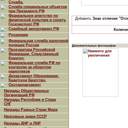
Служба.
Служба специальных объектов
при Президенте РФ
Федеральное агентство по
Добавить
Знак отличия "Отл
физической культуре и спорту.
Госкомспорт РФ
Судебный депортамент РФ
Количе
Росрезерв
Федеральная служба налоговой
полиции России
Дополнительные фотографии
Прокуратура Российской
Федерации. Следственный
Комитет.
Федеральная служба РФ по
контролю за оборотом
наркотиков
Департамент Образования.
Кадетское Братство.
Охотдепартамент
Награды Общественных
Организаций РФ
Награды Республик и Стран
СНГ
Награды Разных Стран Мира
Нагрудные знаки СССР
Награды ДНР и ЛНР