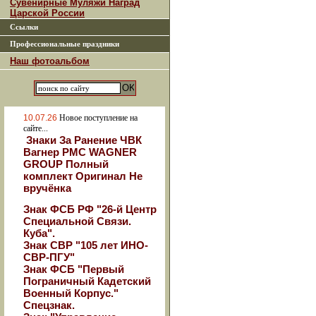
Сувенирные Муляжи Наград
Царской России
Ссылки
Профессиональные праздники
Наш фотоальбом
10.07.26
Новое поступление на
сайте...
Знаки За Ранение ЧВК
Вагнер РМС WAGNER
GROUP Полный
комплект Оригинал Не
вручёнка
Знак ФСБ РФ "26-й Центр
Специальной Связи.
Куба".
Знак СВР "105 лет ИНО-
СВР-ПГУ"
Знак ФСБ "Первый
Пограничный Кадетский
Военный Корпус."
Спецзнак.