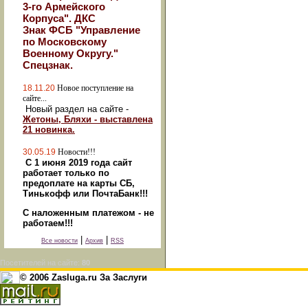
3-го Армейского
Корпуса". ДКС
Знак ФСБ "Управление
по Московскому
Военному Округу."
Спецзнак.
18.11.20
Новое поступление на
сайте...
Новый раздел на сайте -
Жетоны, Бляхи - выставлена
21 новинка.
30.05.19
Новости!!!
С 1 июня 2019 года сайт
работает только по
предоплате на карты СБ,
Тинькофф или ПочтаБанк!!!
С наложенным платежом - не
работаем!!!
|
|
Все новости
Архив
RSS
Посетителей на сайте:
80
© 2006 Zasluga.ru За Заслуги