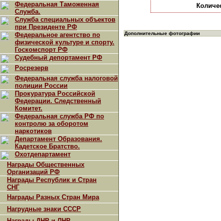
Федеральная Таможенная
Количе
Служба.
Служба специальных объектов
при Президенте РФ
Дополнительные фотографии
Федеральное агентство по
физической культуре и спорту.
Госкомспорт РФ
Судебный депортамент РФ
Росрезерв
Федеральная служба налоговой
полиции России
Прокуратура Российской
Федерации. Следственный
Комитет.
Федеральная служба РФ по
контролю за оборотом
наркотиков
Департамент Образования.
Кадетское Братство.
Охотдепартамент
Награды Общественных
Организаций РФ
Награды Республик и Стран
СНГ
Награды Разных Стран Мира
Нагрудные знаки СССР
Награды ДНР и ЛНР