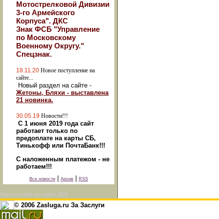
Мотострелковой Дивизии
3-го Армейского
Корпуса". ДКС
Знак ФСБ "Управление
по Московскому
Военному Округу."
Спецзнак.
18.11.20
Новое поступление на
сайте...
Новый раздел на сайте -
Жетоны, Бляхи - выставлена
21 новинка.
30.05.19
Новости!!!
С 1 июня 2019 года сайт
работает только по
предоплате на карты СБ,
Тинькофф или ПочтаБанк!!!
С наложенным платежом - не
работаем!!!
|
|
Все новости
Архив
RSS
Посетителей на сайте:
213
© 2006 Zasluga.ru За Заслуги