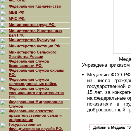
ЖЕТОНЫ
Федеральное Казначейство
МВД РФ
МЧС РФ.
Министерство труда РФ.
Министерство Иностранных
Дел РФ.
Министерство Культуры
Министерство юстиции РФ.
Министерство Сельского
Хозяйства России
Меда
Федеральная служба
Учреждена приказом 
безопасности РФ.
Федеральная служба охраны
Медалью ФСО РФ "
РФ.
Федеральная служба
из числа гражда
железнодорожных войск.
государственной 
Федеральная служба
15 лет, за конкре
специального строительства
РФ.
на федеральные ор
Федеральная Миграционная
показатели в тр
Служба
добросовестный тр
Федеральное агентство
правительственной связи и
информации
Государственная
Добавить
Медаль "За
фельдъегерская служба РФ.