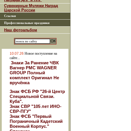
Сувенирные Муляжи Наград
Царской России
Ссылки
Профессиональные праздники
Наш фотоальбом
10.07.26
Новое поступление на
сайте...
Знаки За Ранение ЧВК
Вагнер РМС WAGNER
GROUP Полный
комплект Оригинал Не
вручёнка
Знак ФСБ РФ "26-й Центр
Специальной Связи.
Куба".
Знак СВР "105 лет ИНО-
СВР-ПГУ"
Знак ФСБ "Первый
Пограничный Кадетский
Военный Корпус."