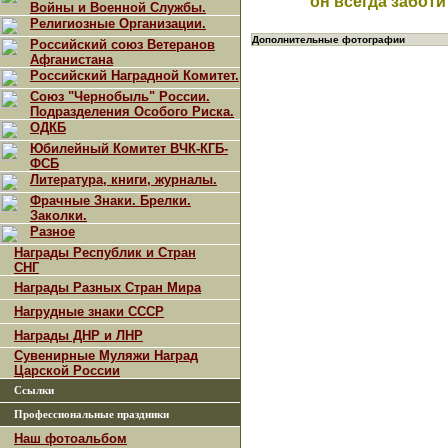
он всегда забот
Войны и Военной Службы.
Религиозные Организации.
Дополнительные фотографии
Российский союз Ветеранов
Афганистана
Российский Наградной Комитет.
Союз "Чернобыль" России.
Подразделения Особого Риска.
ОДКБ
Юбилейный Комитет ВЧК-КГБ-
ФСБ
Литература, книги, журналы.
Фрачные Знаки. Брелки.
Заколки.
Разное
Награды Республик и Стран
СНГ
Награды Разных Стран Мира
Нагрудные знаки СССР
Награды ДНР и ЛНР
Сувенирные Муляжи Наград
Царской России
Ссылки
Профессиональные праздники
Наш фотоальбом