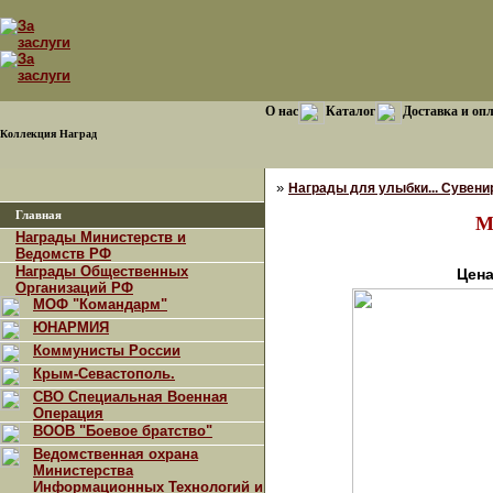
О нас
Каталог
Доставка и оп
Коллекция Наград
»
Награды для улыбки... Сувенир
Главная
М
Награды Министерств и
Ведомств РФ
Награды Общественных
Цена
Организаций РФ
МОФ "Командарм"
ЮНАРМИЯ
Коммунисты России
Крым-Севастополь.
СВО Специальная Военная
Операция
ВООВ "Боевое братство"
Ведомственная охрана
Министерства
Информационных Технологий и