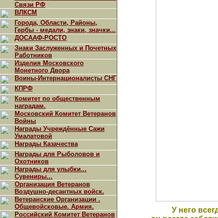
Связи РФ
ВЛКСМ
Города, Области, Районы,
Гербы - медали, знаки, значки...
ДОСААФ-РОСТО
Знаки Заслуженных и Почетных
Работников
Изделия Московского
Монетного Двора
Воины-Интернационалисты СНГ
КПРФ
Комитет по общественным
наградам.
Московский Комитет Ветеранов
Войны
Награды Учреждённые Сажи
Умалатовой
Награды Казачества
Награды для Рыболовов и
Охотников
Награды для улыбки...
Сувениры...
Организация Ветеранов
Воздушно-десантных войск.
Ветеранские Организации .
Общевойсковые. Армия.
У него всег
Российский Комитет Ветеранов