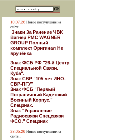
10.07.26
Новое поступление на
сайте...
Знаки За Ранение ЧВК
Вагнер РМС WAGNER
GROUP Полный
комплект Оригинал Не
вручёнка
Знак ФСБ РФ "26-й Центр
Специальной Связи.
Куба".
Знак СВР "105 лет ИНО-
СВР-ПГУ"
Знак ФСБ "Первый
Пограничный Кадетский
Военный Корпус."
Спецзнак.
Знак "Управление
Радиосвязи Спецсвязи
ФСО." Спецзнак
28.05.26
Новое поступление на
сайте...