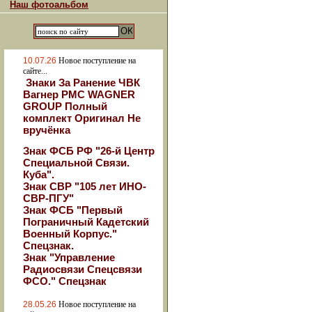
Наш фотоальбом
10.07.26
Новое поступление на
сайте...
Знаки За Ранение ЧВК
Вагнер РМС WAGNER
GROUP Полный
комплект Оригинал Не
вручёнка
Знак ФСБ РФ "26-й Центр
Специальной Связи.
Куба".
Знак СВР "105 лет ИНО-
СВР-ПГУ"
Знак ФСБ "Первый
Пограничный Кадетский
Военный Корпус."
Спецзнак.
Знак "Управление
Радиосвязи Спецсвязи
ФСО." Спецзнак
28.05.26
Новое поступление на