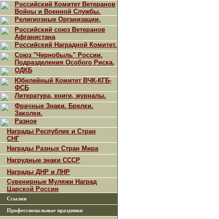
Российский Комитет Ветеранов
Войны и Военной Службы.
Религиозные Организации.
Российский союз Ветеранов
Афганистана
Российский Наградной Комитет.
Союз "Чернобыль" России.
Подразделения Особого Риска.
ОДКБ
Юбилейный Комитет ВЧК-КГБ-
ФСБ
Литература, книги, журналы.
Фрачные Знаки. Брелки.
Заколки.
Разное
Награды Республик и Стран
СНГ
Награды Разных Стран Мира
Нагрудные знаки СССР
Награды ДНР и ЛНР
Сувенирные Муляжи Наград
Царской России
Ссылки
Профессиональные праздники