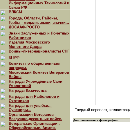
Информационных Технологий и
Связи РФ
ВЛКСМ
Города, Области, Районы,
Гербы - медали, знаки, значки...
ДОСААФ-РОСТО
Знаки Заслуженных и Почетных
Работников
Изделия Московского
Монетного Двора
Воины-Интернационалисты СНГ
КПРФ
Комитет по общественным
наградам.
Московский Комитет Ветеранов
Войны
Награды Учреждённые Сажи
Умалатовой
Награды Казачества
Награды для Рыболовов и
Охотников
Награды для улыбки...
Сувениры...
Твердый переплет, иллюстраци
Организация Ветеранов
Воздушно-десантных войск.
Дополнительные фотографии
Ветеранские Организации .
Общевойсковые. Армия.