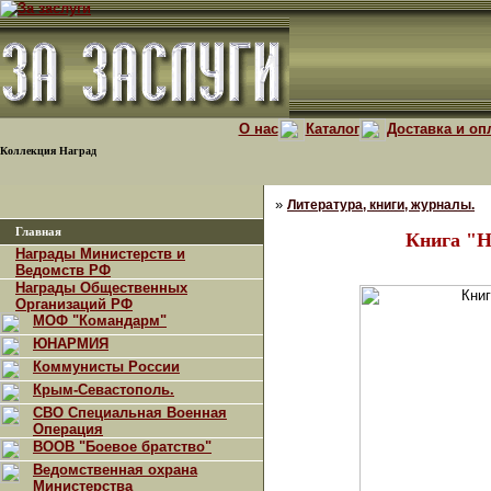
О нас
Каталог
Доставка и оп
Коллекция Наград
»
Литература, книги, журналы.
Главная
Книга "Н
Награды Министерств и
Ведомств РФ
Награды Общественных
Организаций РФ
МОФ "Командарм"
ЮНАРМИЯ
Коммунисты России
Крым-Севастополь.
СВО Специальная Военная
Операция
ВООВ "Боевое братство"
Ведомственная охрана
Министерства