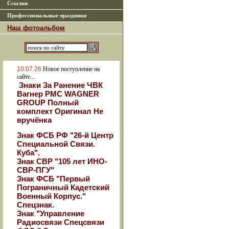
Ссылки
Профессиональные праздники
Наш фотоальбом
10.07.26
Новое поступление на
сайте...
Знаки За Ранение ЧВК
Вагнер РМС WAGNER
GROUP Полный
комплект Оригинал Не
вручёнка
Знак ФСБ РФ "26-й Центр
Специальной Связи.
Куба".
Знак СВР "105 лет ИНО-
СВР-ПГУ"
Знак ФСБ "Первый
Пограничный Кадетский
Военный Корпус."
Спецзнак.
Знак "Управление
Радиосвязи Спецсвязи