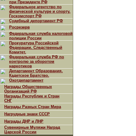
при Президенте РФ
Федеральное агентство по
физической культуре и спорту.
Госкомспорт РФ
Судебный депортамент РФ
Росрезерв
Федеральная служба налоговой
полиции России
Прокуратура Российской
Федерации. Следственный
Комитет.
Федеральная служба РФ по
контролю за оборотом
наркотиков
Департамент Образования.
Кадетское Братство.
Охотдепартамент
Награды Общественных
Организаций РФ
Награды Республик и Стран
СНГ
Награды Разных Стран Мира
Нагрудные знаки СССР
Награды ДНР и ЛНР
Сувенирные Муляжи Наград
Царской России