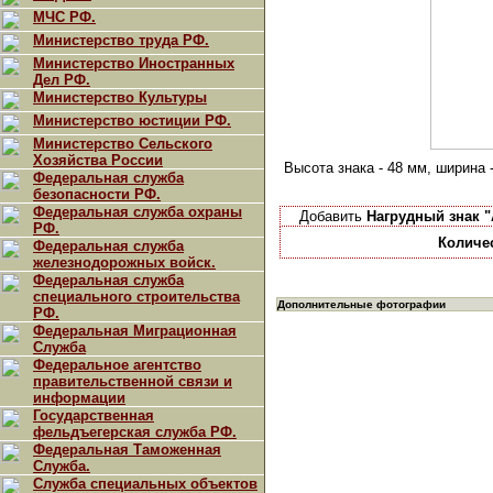
МЧС РФ.
Министерство труда РФ.
Министерство Иностранных
Дел РФ.
Министерство Культуры
Министерство юстиции РФ.
Министерство Сельского
Хозяйства России
Высота знака - 48 мм, ширина 
Федеральная служба
безопасности РФ.
Федеральная служба охраны
Добавить
Нагрудный знак 
РФ.
Количе
Федеральная служба
железнодорожных войск.
Федеральная служба
специального строительства
Дополнительные фотографии
РФ.
Федеральная Миграционная
Служба
Федеральное агентство
правительственной связи и
информации
Государственная
фельдъегерская служба РФ.
Федеральная Таможенная
Служба.
Служба специальных объектов