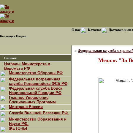
О нас
Каталог
Доставка и оп
Коллекция Наград
»
Федеральная служба охраны 
Главная
Медаль "За В
Награды Министерств и
Ведомств РФ
Министерство Обороны РФ
Федеральная пограничная
служба-Погранвойска ФСБ РФ
Федеральная служба Войск
Национальной Гвардии РФ
Главное Управление
Специальных Программ.
Минтранс России
Служба Внешней Разведки РФ.
Министерство Образования и
Науки РФ.
ЖЕТОНЫ