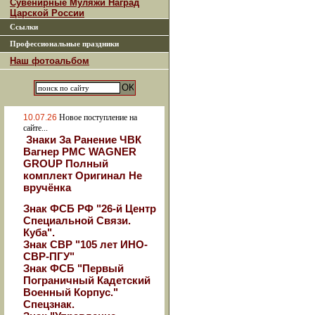
Сувенирные Муляжи Наград
Царской России
Ссылки
Профессиональные праздники
Наш фотоальбом
10.07.26
Новое поступление на
сайте...
Знаки За Ранение ЧВК
Вагнер РМС WAGNER
GROUP Полный
комплект Оригинал Не
вручёнка
Знак ФСБ РФ "26-й Центр
Специальной Связи.
Куба".
Знак СВР "105 лет ИНО-
СВР-ПГУ"
Знак ФСБ "Первый
Пограничный Кадетский
Военный Корпус."
Спецзнак.