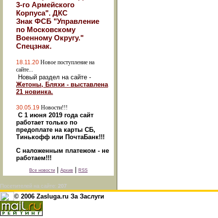
3-го Армейского
Корпуса". ДКС
Знак ФСБ "Управление
по Московскому
Военному Округу."
Спецзнак.
18.11.20
Новое поступление на
сайте...
Новый раздел на сайте -
Жетоны, Бляхи - выставлена
21 новинка.
30.05.19
Новости!!!
С 1 июня 2019 года сайт
работает только по
предоплате на карты СБ,
Тинькофф или ПочтаБанк!!!
С наложенным платежом - не
работаем!!!
|
|
Все новости
Архив
RSS
Посетителей на сайте:
207
© 2006 Zasluga.ru За Заслуги