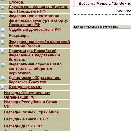
Служба.
Добавить
Медаль "За Воин
Служба специальных объектов
Количе
при Президенте РФ
Федеральное агентство по
физической культуре и спорту.
Госкомспорт РФ
Дополнительные фотографии
Судебный депортамент РФ
Росрезерв
Федеральная служба налоговой
полиции России
Прокуратура Российской
Федерации. Следственный
Комитет.
Федеральная служба РФ по
контролю за оборотом
наркотиков
Департамент Образования.
Кадетское Братство.
Охотдепартамент
Награды Общественных
Организаций РФ
Награды Республик и Стран
СНГ
Награды Разных Стран Мира
Нагрудные знаки СССР
Награды ДНР и ЛНР