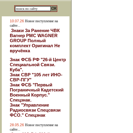
10.07.26
Новое поступление на
сайте...
Знаки За Ранение ЧВК
Вагнер РМС WAGNER
GROUP Полный
комплект Оригинал Не
вручёнка
Знак ФСБ РФ "26-й Центр
Специальной Связи.
Куба".
Знак СВР "105 лет ИНО-
СВР-ПГУ"
Знак ФСБ "Первый
Пограничный Кадетский
Военный Корпус."
Спецзнак.
Знак "Управление
Радиосвязи Спецсвязи
ФСО." Спецзнак
28.05.26
Новое поступление на
сайте...