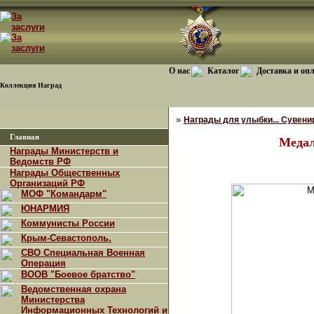
О нас
Каталог
Доставка и оп
Коллекция Наград
»
Награды для улыбки... Сувенир
Главная
Медал
Награды Министерств и
Ведомств РФ
Награды Общественных
Организаций РФ
МОФ "Командарм"
ЮНАРМИЯ
Коммунисты России
Крым-Севастополь.
СВО Специальная Военная
Операция
ВООВ "Боевое братство"
Ведомственная охрана
Министерства
Информационных Технологий и