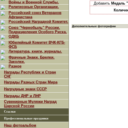
Войны и Военной Службы.
Добавить
Медаль "
Религиозные Организации.
Количе
Российский союз Ветеранов
Афганистана
Российский Наградной Комитет.
Дополнительные фотографии
Союз "Чернобыль" России.
Подразделения Особого Риска.
ОДКБ
Юбилейный Комитет ВЧК-КГБ-
ФСБ
Литература, книги, журналы.
Фрачные Знаки. Брелки.
Заколки.
Разное
Награды Республик и Стран
СНГ
Награды Разных Стран Мира
Нагрудные знаки СССР
Награды ДНР и ЛНР
Сувенирные Муляжи Наград
Царской России
Ссылки
Профессиональные праздники
Наш фотоальбом