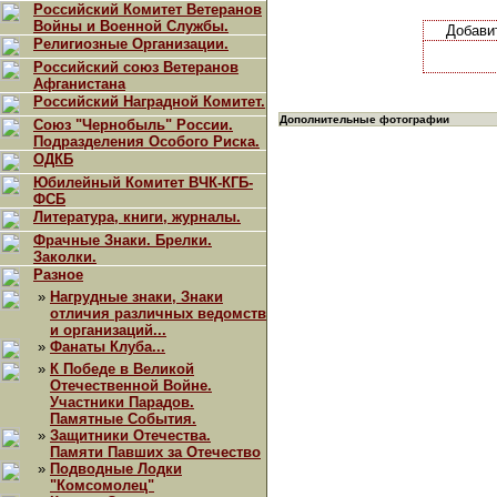
Российский Комитет Ветеранов
Войны и Военной Службы.
Добави
Религиозные Организации.
Российский союз Ветеранов
Афганистана
Российский Наградной Комитет.
Дополнительные фотографии
Союз "Чернобыль" России.
Подразделения Особого Риска.
ОДКБ
Юбилейный Комитет ВЧК-КГБ-
ФСБ
Литература, книги, журналы.
Фрачные Знаки. Брелки.
Заколки.
Разное
»
Нагрудные знаки, Знаки
отличия различных ведомств
и организаций...
»
Фанаты Клуба...
»
К Победе в Великой
Отечественной Войне.
Участники Парадов.
Памятные События.
»
Защитники Отечества.
Памяти Павших за Отечество
»
Подводные Лодки
"Комсомолец"