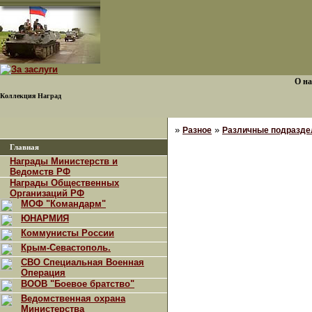
О на
Коллекция Наград
»
»
Разное
Различные подраздел
Главная
Награды Министерств и
Ведомств РФ
Награды Общественных
Организаций РФ
МОФ "Командарм"
ЮНАРМИЯ
Коммунисты России
Крым-Севастополь.
СВО Специальная Военная
Операция
ВООВ "Боевое братство"
Ведомственная охрана
Министерства