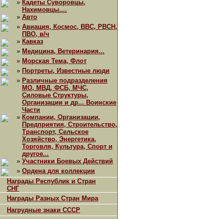
»
Кадеты Суворовцы,
Нахимовцы....
»
Авто
»
Авиация, Космос, ВВС, РВСН,
ПВО, в/ч
»
Кавказ
»
Медицина, Ветеринария...
»
Морская Тема, Флот
»
Портреты, Известные люди
»
Различные подразделения
МО, МВД, ФСБ, МЧС,
Силовые Структуры,
Организации и др... Воинские
Части
»
Компании, Организации,
Предприятия, Строительство,
Транспорт, Сельское
Хозяйство, Энергетика,
Торговля, Культура, Спорт и
другое...
»
Участники Боевых Действий
»
Ордена для коллекции
Награды Республик и Стран
СНГ
Награды Разных Стран Мира
Нагрудные знаки СССР