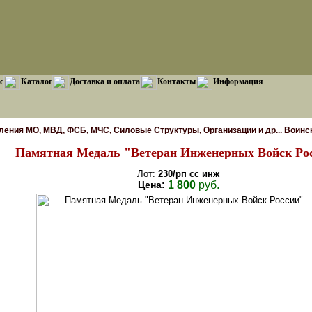
с
Каталог
Доставка и оплата
Контакты
Информация
ения МО, МВД, ФСБ, МЧС, Силовые Структуры, Организации и др... Воинс
Памятная Медаль "Ветеран Инженерных Войск Ро
Лот:
230/рп сс инж
Цена:
1 800
руб.