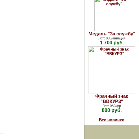
Медаль "За службу"
Лот: 005/авиация
1 700 руб.
Фрачный знак
"ВВКУРЗ"
Лот: 082/фр
800 руб.
Все новинки