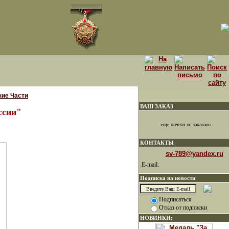
кие Части
ВАШ ЗАКАЗ
ссии"
еще ничего не заказано
КОНТАКТЫ
sv-789@yandex.ru
E-mail:
Подписка на новости
Подписаться
Отказ от подписки
НОВИНКИ: