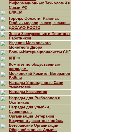
Информационных Технологий и
Связи РФ
ВЛКСМ
Города, Области, Районы,
Гербы - медали, знаки, значки...
ДОСААФ-РОСТО
Знаки Заслуженных и Почетных
Работников
Изделия Московского
Монетного Двора
Воины-Интернационалисты СНГ
КПРФ
Комитет по общественным
наградам.
Московский Комитет Ветеранов
Войны
Награды Учреждённые Сажи
Умалатовой
Награды Казачества
Награды для Рыболовов и
Охотников
Награды для улыбки...
Сувениры...
Организация Ветеранов
Воздушно-десантных войск.
Ветеранские Организации .
Общевойсковые. Армия.