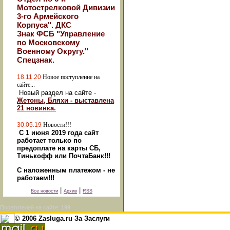
Мотострелковой Дивизии
3-го Армейского
Корпуса". ДКС
Знак ФСБ "Управление
по Московскому
Военному Округу."
Спецзнак.
18.11.20
Новое поступление на
сайте...
Новый раздел на сайте -
Жетоны, Бляхи - выставлена
21 новинка.
30.05.19
Новости!!!
С 1 июня 2019 года сайт
работает только по
предоплате на карты СБ,
Тинькофф или ПочтаБанк!!!
С наложенным платежом - не
работаем!!!
|
|
Все новости
Архив
RSS
Посетителей на сайте:
199
© 2006 Zasluga.ru За Заслуги