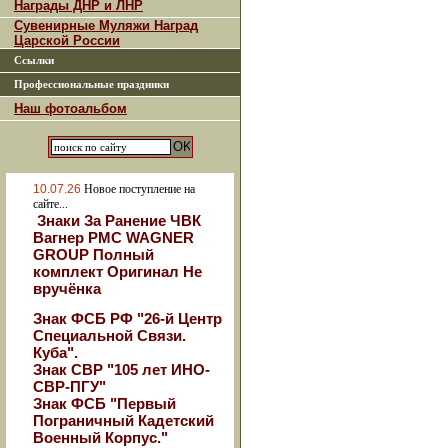
Награды ДНР и ЛНР
Сувенирные Муляжи Наград
Царской России
Ссылки
Профессиональные праздники
Наш фотоальбом
10.07.26
Новое поступление на
сайте...
Знаки За Ранение ЧВК
Вагнер РМС WAGNER
GROUP Полный
комплект Оригинал Не
вручёнка
Знак ФСБ РФ "26-й Центр
Специальной Связи.
Куба".
Знак СВР "105 лет ИНО-
СВР-ПГУ"
Знак ФСБ "Первый
Пограничный Кадетский
Военный Корпус."