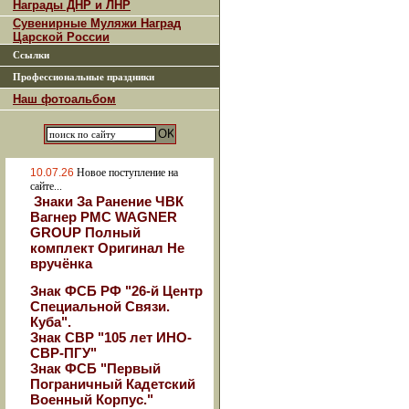
Награды ДНР и ЛНР
Сувенирные Муляжи Наград
Царской России
Ссылки
Профессиональные праздники
Наш фотоальбом
10.07.26
Новое поступление на
сайте...
Знаки За Ранение ЧВК
Вагнер РМС WAGNER
GROUP Полный
комплект Оригинал Не
вручёнка
Знак ФСБ РФ "26-й Центр
Специальной Связи.
Куба".
Знак СВР "105 лет ИНО-
СВР-ПГУ"
Знак ФСБ "Первый
Пограничный Кадетский
Военный Корпус."