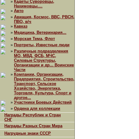
»
Кадеты Суворовцы,
Нахимовцы....
»
Авто
»
Авиация, Космос, ВВС, РВСН,
ПВО, в/ч
»
Кавказ
»
Медицина, Ветеринария...
»
Морская Тема, Флот
»
Портреты, Известные люди
»
Различные подразделения
МО, МВД, ФСБ, МЧС,
Силовые Структуры,
Организации и др... Воинские
Части
»
Компании, Организации,
Предприятия, Строительство,
Транспорт, Сельское
Хозяйство, Энергетика,
Торговля, Культура, Спорт и
другое...
»
Участники Боевых Действий
»
Ордена для коллекции
Награды Республик и Стран
СНГ
Награды Разных Стран Мира
Нагрудные знаки СССР