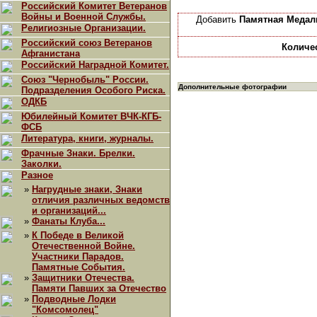
Российский Комитет Ветеранов
Войны и Военной Службы.
Добавить
Памятная Медаль
Религиозные Организации.
Российский союз Ветеранов
Количе
Афганистана
Российский Наградной Комитет.
Союз "Чернобыль" России.
Дополнительные фотографии
Подразделения Особого Риска.
ОДКБ
Юбилейный Комитет ВЧК-КГБ-
ФСБ
Литература, книги, журналы.
Фрачные Знаки. Брелки.
Заколки.
Разное
»
Нагрудные знаки, Знаки
отличия различных ведомств
и организаций...
»
Фанаты Клуба...
»
К Победе в Великой
Отечественной Войне.
Участники Парадов.
Памятные События.
»
Защитники Отечества.
Памяти Павших за Отечество
»
Подводные Лодки
"Комсомолец"