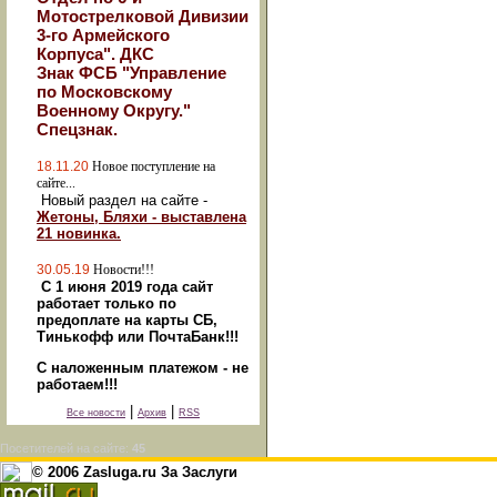
Мотострелковой Дивизии
3-го Армейского
Корпуса". ДКС
Знак ФСБ "Управление
по Московскому
Военному Округу."
Спецзнак.
18.11.20
Новое поступление на
сайте...
Новый раздел на сайте -
Жетоны, Бляхи - выставлена
21 новинка.
30.05.19
Новости!!!
С 1 июня 2019 года сайт
работает только по
предоплате на карты СБ,
Тинькофф или ПочтаБанк!!!
С наложенным платежом - не
работаем!!!
|
|
Все новости
Архив
RSS
Посетителей на сайте:
45
© 2006 Zasluga.ru За Заслуги