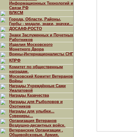
Информационных Технологий и
Связи РФ
ВЛКСМ
Города, Области, Районы,
Гербы - медали, знаки, значки...
ДОСААФ-РОСТО
Знаки Заслуженных и Почетных
Работников
Изделия Московского
Монетного Двора
Воины-Интернационалисты СНГ
КПРФ
Комитет по общественным
наградам.
Московский Комитет Ветеранов
Войны
Награды Учреждённые Сажи
Умалатовой
Награды Казачества
Награды для Рыболовов и
Охотников
Награды для улыбки...
Сувениры...
Организация Ветеранов
Воздушно-десантных войск.
Ветеранские Организации .
Общевойсковые. Армия.