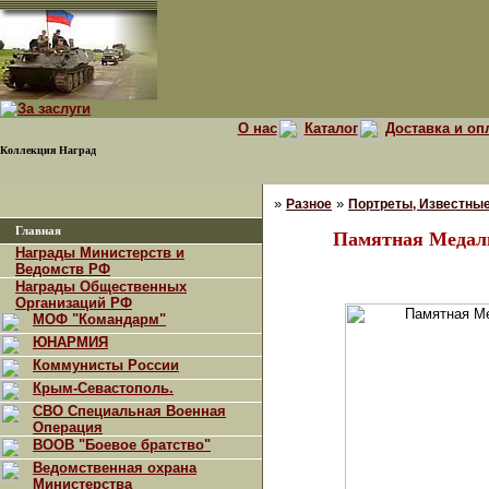
О нас
Каталог
Доставка и оп
Коллекция Наград
»
»
Разное
Портреты, Известны
Главная
Памятная Медаль
Награды Министерств и
Ведомств РФ
Награды Общественных
Организаций РФ
МОФ "Командарм"
ЮНАРМИЯ
Коммунисты России
Крым-Севастополь.
СВО Специальная Военная
Операция
ВООВ "Боевое братство"
Ведомственная охрана
Министерства