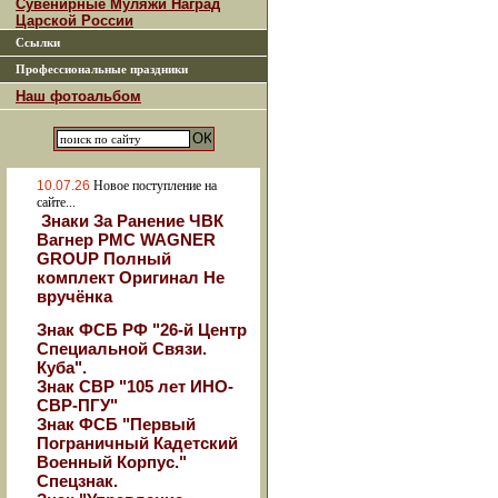
Сувенирные Муляжи Наград
Царской России
Ссылки
Профессиональные праздники
Наш фотоальбом
10.07.26
Новое поступление на
сайте...
Знаки За Ранение ЧВК
Вагнер РМС WAGNER
GROUP Полный
комплект Оригинал Не
вручёнка
Знак ФСБ РФ "26-й Центр
Специальной Связи.
Куба".
Знак СВР "105 лет ИНО-
СВР-ПГУ"
Знак ФСБ "Первый
Пограничный Кадетский
Военный Корпус."
Спецзнак.