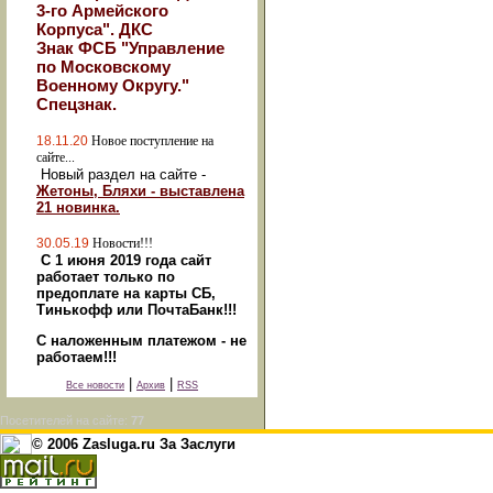
3-го Армейского
Корпуса". ДКС
Знак ФСБ "Управление
по Московскому
Военному Округу."
Спецзнак.
18.11.20
Новое поступление на
сайте...
Новый раздел на сайте -
Жетоны, Бляхи - выставлена
21 новинка.
30.05.19
Новости!!!
С 1 июня 2019 года сайт
работает только по
предоплате на карты СБ,
Тинькофф или ПочтаБанк!!!
С наложенным платежом - не
работаем!!!
|
|
Все новости
Архив
RSS
Посетителей на сайте:
77
© 2006 Zasluga.ru За Заслуги