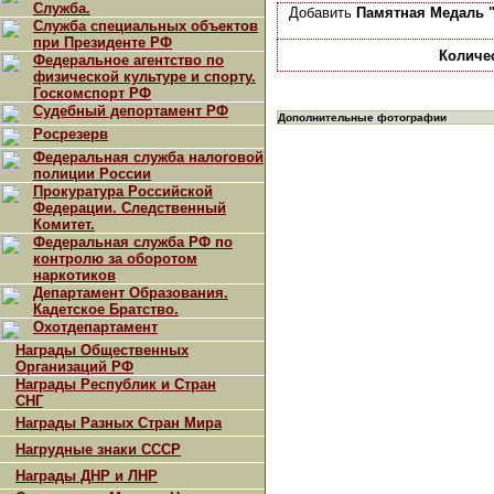
Служба.
Добавить
Памятная Медаль "
Служба специальных объектов
при Президенте РФ
Количе
Федеральное агентство по
физической культуре и спорту.
Госкомспорт РФ
Судебный депортамент РФ
Дополнительные фотографии
Росрезерв
Федеральная служба налоговой
полиции России
Прокуратура Российской
Федерации. Следственный
Комитет.
Федеральная служба РФ по
контролю за оборотом
наркотиков
Департамент Образования.
Кадетское Братство.
Охотдепартамент
Награды Общественных
Организаций РФ
Награды Республик и Стран
СНГ
Награды Разных Стран Мира
Нагрудные знаки СССР
Награды ДНР и ЛНР