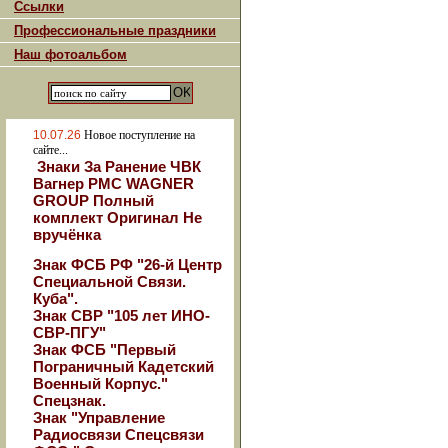
Ссылки
Профессиональные праздники
Наш фотоальбом
10.07.26
Новое поступление на
сайте...
Знаки За Ранение ЧВК
Вагнер РМС WAGNER
GROUP Полный
комплект Оригинал Не
вручёнка
Знак ФСБ РФ "26-й Центр
Специальной Связи.
Куба".
Знак СВР "105 лет ИНО-
СВР-ПГУ"
Знак ФСБ "Первый
Пограничный Кадетский
Военный Корпус."
Спецзнак.
Знак "Управление
Радиосвязи Спецсвязи