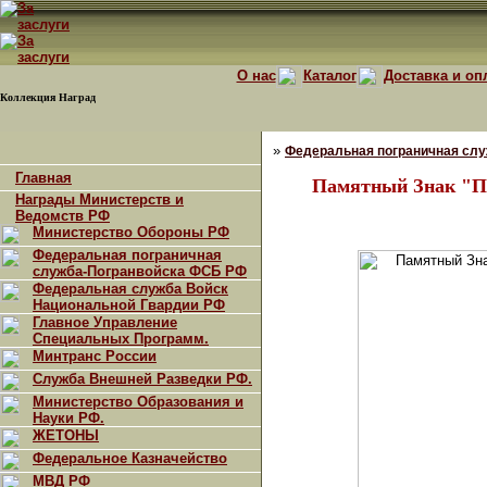
О нас
Каталог
Доставка и оп
Коллекция Наград
»
Федеральная пограничная сл
Главная
Памятный Знак "П
Награды Министерств и
Ведомств РФ
Министерство Обороны РФ
Федеральная пограничная
служба-Погранвойска ФСБ РФ
Федеральная служба Войск
Национальной Гвардии РФ
Главное Управление
Специальных Программ.
Минтранс России
Служба Внешней Разведки РФ.
Министерство Образования и
Науки РФ.
ЖЕТОНЫ
Федеральное Казначейство
МВД РФ