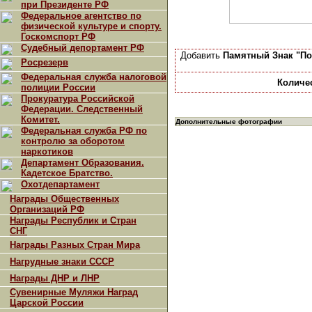
при Президенте РФ
Федеральное агентство по
физической культуре и спорту.
Госкомспорт РФ
Судебный депортамент РФ
Добавить
Памятный Знак "По
Росрезерв
Федеральная служба налоговой
Количе
полиции России
Прокуратура Российской
Федерации. Следственный
Комитет.
Дополнительные фотографии
Федеральная служба РФ по
контролю за оборотом
наркотиков
Департамент Образования.
Кадетское Братство.
Охотдепартамент
Награды Общественных
Организаций РФ
Награды Республик и Стран
СНГ
Награды Разных Стран Мира
Нагрудные знаки СССР
Награды ДНР и ЛНР
Сувенирные Муляжи Наград
Царской России