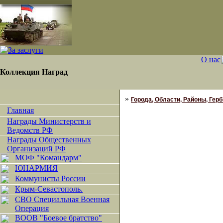
О нас
Коллекция Наград
»
Города, Области, Районы, Гербы
Главная
Награды Министерств и
Ведомств РФ
Награды Общественных
Организаций РФ
МОФ "Командарм"
ЮНАРМИЯ
Коммунисты России
Крым-Севастополь.
СВО Специальная Военная
Операция
ВООВ "Боевое братство"