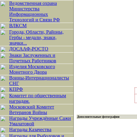
Ведомственная охрана
Министерства
Информационных
Технологий и Связи РФ
ВЛКСМ
Города, Области, Районы,
Гербы - медали, знаки,
значки...
ДОСААФ-РОСТО
Знаки Заслуженных и
Почетных Работников
Изделия Московского
Монетного Двора
Воины-Интернационалисты
СНГ
КПРФ
Комитет по общественным
наградам.
Московский Комитет
Ветеранов Войны
Дополнительные фотографии
Награды Учреждённые Сажи
Умалатовой
Награды Казачества
Награды для Рыболовов и