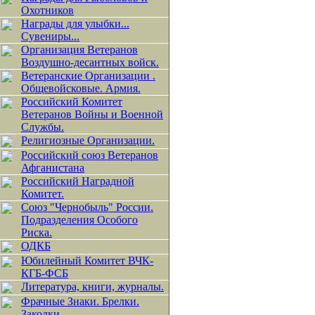
Охотников
Награды для улыбки...
Сувениры...
Организация Ветеранов
Воздушно-десантных войск.
Ветеранские Организации .
Общевойсковые. Армия.
Российский Комитет
Ветеранов Войны и Военной
Службы.
Религиозные Организации.
Российский союз Ветеранов
Афганистана
Российский Наградной
Комитет.
Союз "Чернобыль" России.
Подразделения Особого
Риска.
ОДКБ
Юбилейный Комитет ВЧК-
КГБ-ФСБ
Литература, книги, журналы.
Фрачные Знаки. Брелки.
Заколки.