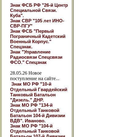
Знак ФСБ РФ "26-й Центр
Специальной Связи.
Куба".
Знак СВР "105 лет ИНО-
СВР-ПГУ"
Знак ФСБ "Первый
Пограничный Кадетский
Военный Корпус."
Спецзнак.
Знак "Управление
Радиосвязи Спецсвязи
ФСО." Спецзнак
28.05.26
Новое
поступление на сайте...
Знак МО РФ "10-й
Отдельный Гвардейский
Танковый Батальон
"Дизель." ДНР.
Знак МО РФ "134-й
Отдельный Танковой
Батальон 104-й Дивизии
ВДВ". Иваново.
Знак МО РФ "104-й
Отдельный Танковой
Батальон 107-й Дивизии