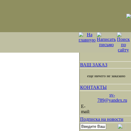
ВАШ ЗАКАЗ
еще ничего не заказано
КОНТАКТЫ
sv-
789@yandex.ru
E-
mail:
Подписка на новости