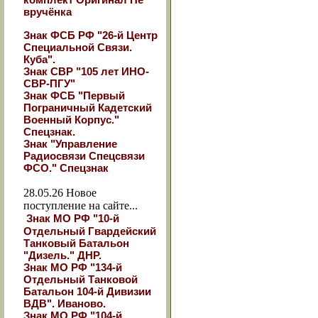
вручёнка
Знак ФСБ РФ "26-й Центр
Специальной Связи.
Куба".
Знак СВР "105 лет ИНО-
СВР-ПГУ"
Знак ФСБ "Первый
Пограничный Кадетский
Военный Корпус."
Спецзнак.
Знак "Управление
Радиосвязи Спецсвязи
ФСО." Спецзнак
28.05.26
Новое
поступление на сайте...
Знак МО РФ "10-й
Отдельный Гвардейский
Танковый Батальон
"Дизель." ДНР.
Знак МО РФ "134-й
Отдельный Танковой
Батальон 104-й Дивизии
ВДВ". Иваново.
Знак МО РФ "104-й