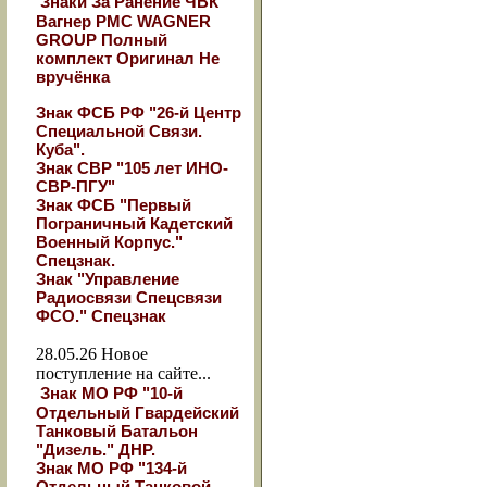
Знаки За Ранение ЧВК
Вагнер РМС WAGNER
GROUP Полный
комплект Оригинал Не
вручёнка
Знак ФСБ РФ "26-й Центр
Специальной Связи.
Куба".
Знак СВР "105 лет ИНО-
СВР-ПГУ"
Знак ФСБ "Первый
Пограничный Кадетский
Военный Корпус."
Спецзнак.
Знак "Управление
Радиосвязи Спецсвязи
ФСО." Спецзнак
28.05.26
Новое
поступление на сайте...
Знак МО РФ "10-й
Отдельный Гвардейский
Танковый Батальон
"Дизель." ДНР.
Знак МО РФ "134-й
Отдельный Танковой