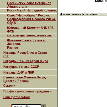
Количе
Российский союз Ветеранов
Афганистана
Российский Наградной Комитет.
Дополнительные фотографии
Союз "Чернобыль" России.
Подразделения Особого Риска.
ОДКБ
Юбилейный Комитет ВЧК-КГБ-
ФСБ
Литература, книги, журналы.
Фрачные Знаки. Брелки.
Заколки.
Разное
Награды Республик и Стран
СНГ
Награды Разных Стран Мира
Нагрудные знаки СССР
Награды ДНР и ЛНР
Сувенирные Муляжи Наград
Царской России
Ссылки
Профессиональные праздники
Наш фотоальбом