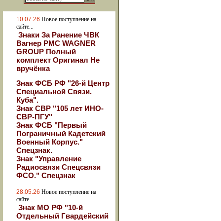
10.07.26
Новое поступление на
сайте...
Знаки За Ранение ЧВК
Вагнер РМС WAGNER
GROUP Полный
комплект Оригинал Не
вручёнка
Знак ФСБ РФ "26-й Центр
Специальной Связи.
Куба".
Знак СВР "105 лет ИНО-
СВР-ПГУ"
Знак ФСБ "Первый
Пограничный Кадетский
Военный Корпус."
Спецзнак.
Знак "Управление
Радиосвязи Спецсвязи
ФСО." Спецзнак
28.05.26
Новое поступление на
сайте...
Знак МО РФ "10-й
Отдельный Гвардейский