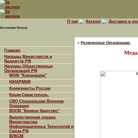
О нас
Каталог
Доставка и оп
Коллекция Наград
»
Религиозные Организации.
Главная
Меда
Награды Министерств и
Ведомств РФ
Награды Общественных
Организаций РФ
МОФ "Командарм"
ЮНАРМИЯ
Коммунисты России
Крым-Севастополь.
СВО Специальная Военная
Операция
ВООВ "Боевое братство"
Ведомственная охрана
Министерства
Информационных Технологий и
Связи РФ
ВЛКСМ