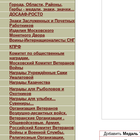
Города, Области, Районы,
Гербы - медали, знаки, значки...
ДОСААФ-РОСТО
Знаки Заслуженных и Почетных
Работников
Изделия Московского
Монетного Двора
Воины-Интернационалисты СНГ
КПРФ
Комитет по общественным
наградам.
Московский Комитет Ветеранов
Войны
Награды Учреждённые Сажи
Умалатовой
Награды Казачества
Награды для Рыболовов и
Охотников
Награды для улыбки...
Сувениры...
Организация Ветеранов
Воздушно-десантных войск.
Ветеранские Организации .
Общевойсковые. Армия.
Российский Комитет Ветеранов
Войны и Военной Службы.
Добавить
Медаль 
Религиозные Организации.