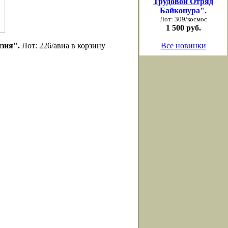
Трудовой Отряд
Байконура".
Лот: 309/космос
1 500 руб.
зия".
Лот: 226/авиа в корзину
Все новинки