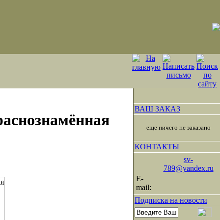
ВАШ ЗАКАЗ
раснознамённая
еще ничего не заказано
КОНТАКТЫ
sv-
789@yandex.ru
E-
mail:
Подписка на новости