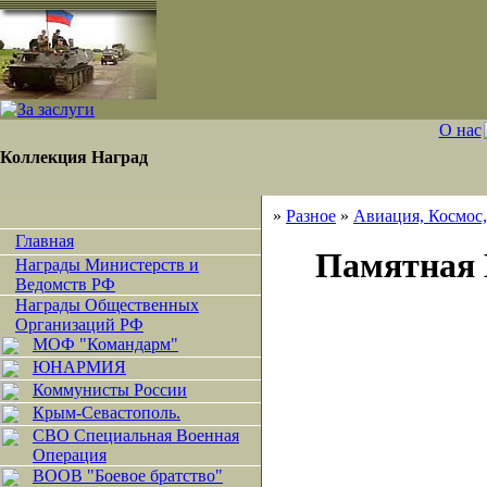
О нас
Коллекция Наград
»
Разное
»
Авиация, Космос
Главная
Памятная 
Награды Министерств и
Ведомств РФ
Награды Общественных
Организаций РФ
МОФ "Командарм"
ЮНАРМИЯ
Коммунисты России
Крым-Севастополь.
СВО Специальная Военная
Операция
ВООВ "Боевое братство"