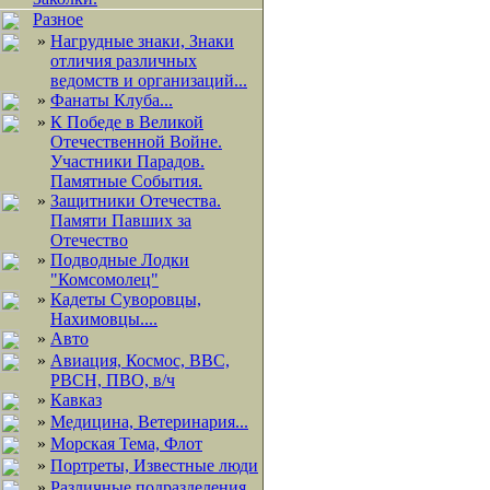
Разное
»
Нагрудные знаки, Знаки
отличия различных
ведомств и организаций...
»
Фанаты Клуба...
»
К Победе в Великой
Отечественной Войне.
Участники Парадов.
Памятные События.
»
Защитники Отечества.
Памяти Павших за
Отечество
»
Подводные Лодки
"Комсомолец"
»
Кадеты Суворовцы,
Нахимовцы....
»
Авто
»
Авиация, Космос, ВВС,
РВСН, ПВО, в/ч
»
Кавказ
»
Медицина, Ветеринария...
»
Морская Тема, Флот
»
Портреты, Известные люди
»
Различные подразделения