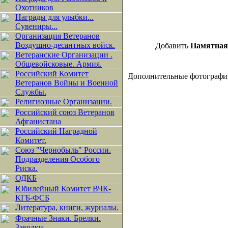
Охотников
Награды для улыбки...
Сувениры...
Организация Ветеранов
Воздушно-десантных войск.
Добавить
Памятная 
Ветеранские Организации .
Общевойсковые. Армия.
Российский Комитет
Дополнительные фотографи
Ветеранов Войны и Военной
Службы.
Религиозные Организации.
Российский союз Ветеранов
Афганистана
Российский Наградной
Комитет.
Союз "Чернобыль" России.
Подразделения Особого
Риска.
ОДКБ
Юбилейный Комитет ВЧК-
КГБ-ФСБ
Литература, книги, журналы.
Фрачные Знаки. Брелки.
Заколки.