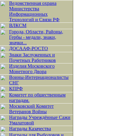
Ведомственная охрана
Министерства
Информационных
Технологий и Связи РФ
ВЛКСМ
Города, Области, Районы,
Гербы - медали, знаки,
значки...
ДОСААФ-РОСТО
Знаки Заслуженных и
Почетных Работников
Изделия Московского
Монетного Двора
Воины-Интернационалисты
СНГ
КПРФ
Комитет по общественным
наградам.
Московский Комитет
Ветеранов Войны
Награды Учреждённые Сажи
Умалатовой
Награды Казачества
Награды для Рыболовов и