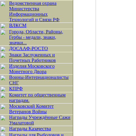
Ведомственная охрана
Министерства
Информационных
Технологий и Связи РФ
ВЛКСМ
Города, Области, Районы,
Гербы - медали, знаки,
значки...
ДОСААФ-РОСТО
Знаки Заслуженных и
Почетных Работников
Изделия Московского
Монетного Двора
Воины-Интернационалисты
СНГ
КПРФ
Комитет по общественным
наградам.
Московский Комитет
Ветеранов Войны
Награды Учреждённые Сажи
Умалатовой
Награды Казачества
Награды для Рыболовов и