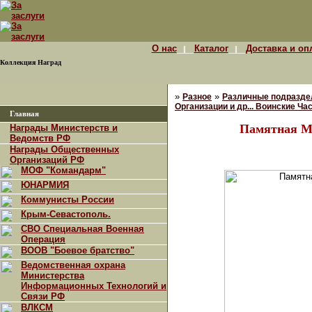
О нас
Каталог
Доставка и оп
Коллекция Наград
»
»
Разное
Различные подразде
Организации и др... Воинские Ча
Главная
Памятная М
Награды Министерств и
Ведомств РФ
Награды Общественных
Организаций РФ
МОФ "Командарм"
ЮНАРМИЯ
Коммунисты России
Крым-Севастополь.
СВО Специальная Военная
Операция
ВООВ "Боевое братство"
Ведомственная охрана
Министерства
Информационных Технологий и
Связи РФ
ВЛКСМ