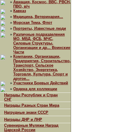
»
Авиация, Космос, ВВС, РВСН,
ПВО, в/ч
»
Кавказ
»
Медицина, Ветеринария...
»
Морская Тема, Флот
»
Портреты, Известные люди
»
Различные подразделения
МО, МВД, ФСБ, МЧС,
Силовые Структуры,
Организации и др... Воинские
Части
»
Компании, Организации,
Предприятия, Строительство,
Транспорт, Сельское
Хозяйство, Энергетика,
Торговля, Культура, Спорт и
другое...
»
Участники Боевых Действий
»
Ордена для коллекции
Награды Республик и Стран
СНГ
Награды Разных Стран Мира
Нагрудные знаки СССР
Награды ДНР и ЛНР
Сувенирные Муляжи Наград
Царской России