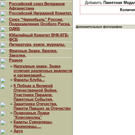
Добавить
Памятная Медал
Российский союз Ветеранов
Афганистана
Количе
Российский Наградной Комитет.
Союз "Чернобыль" России.
Подразделения Особого Риска.
Дополнительные фотографии
ОДКБ
Юбилейный Комитет ВЧК-КГБ-
ФСБ
Литература, книги, журналы.
Фрачные Знаки. Брелки.
Заколки.
Разное
»
Нагрудные знаки, Знаки
отличия различных ведомств
и организаций...
»
Фанаты Клуба...
»
К Победе в Великой
Отечественной Войне.
Участники Парадов.
Памятные События.
»
Защитники Отечества.
Памяти Павших за Отечество
»
Подводные Лодки
"Комсомолец"
»
Кадеты Суворовцы,
Нахимовцы....
»
Авто