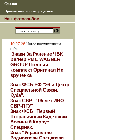
Ссылки
Профессиональные праздники
Наш фотоальбом
10.07.26
Новое поступление на
сайте...
Знаки За Ранение ЧВК
Вагнер РМС WAGNER
GROUP Полный
комплект Оригинал Не
вручёнка
Знак ФСБ РФ "26-й Центр
Специальной Связи.
Куба".
Знак СВР "105 лет ИНО-
СВР-ПГУ"
Знак ФСБ "Первый
Пограничный Кадетский
Военный Корпус."
Спецзнак.
Знак "Управление
Радиосвязи Спецсвязи