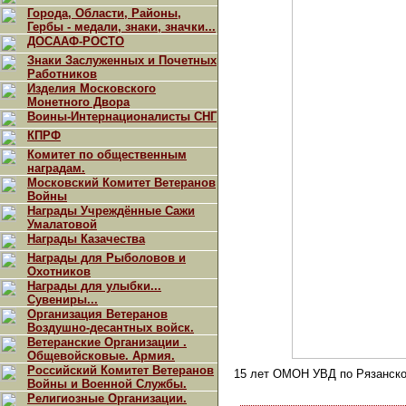
Города, Области, Районы,
Гербы - медали, знаки, значки...
ДОСААФ-РОСТО
Знаки Заслуженных и Почетных
Работников
Изделия Московского
Монетного Двора
Воины-Интернационалисты СНГ
КПРФ
Комитет по общественным
наградам.
Московский Комитет Ветеранов
Войны
Награды Учреждённые Сажи
Умалатовой
Награды Казачества
Награды для Рыболовов и
Охотников
Награды для улыбки...
Сувениры...
Организация Ветеранов
Воздушно-десантных войск.
Ветеранские Организации .
Общевойсковые. Армия.
Российский Комитет Ветеранов
15 лет ОМОН УВД по Рязанск
Войны и Военной Службы.
Религиозные Организации.