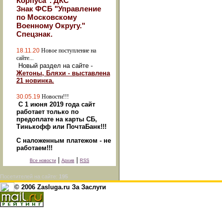
Корпуса". ДКС
Знак ФСБ "Управление
по Московскому
Военному Округу."
Спецзнак.
18.11.20
Новое поступление на
сайте...
Новый раздел на сайте -
Жетоны, Бляхи - выставлена
21 новинка.
30.05.19
Новости!!!
С 1 июня 2019 года сайт
работает только по
предоплате на карты СБ,
Тинькофф или ПочтаБанк!!!
С наложенным платежом - не
работаем!!!
|
|
Все новости
Архив
RSS
Посетителей на сайте:
195
© 2006 Zasluga.ru За Заслуги