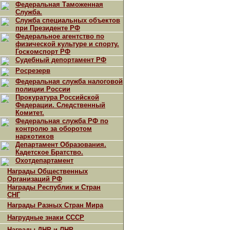
Федеральная Таможенная
Служба.
Служба специальных объектов
при Президенте РФ
Федеральное агентство по
физической культуре и спорту.
Госкомспорт РФ
Судебный депортамент РФ
Росрезерв
Федеральная служба налоговой
полиции России
Прокуратура Российской
Федерации. Следственный
Комитет.
Федеральная служба РФ по
контролю за оборотом
наркотиков
Департамент Образования.
Кадетское Братство.
Охотдепартамент
Награды Общественных
Организаций РФ
Награды Республик и Стран
СНГ
Награды Разных Стран Мира
Нагрудные знаки СССР
Награды ДНР и ЛНР