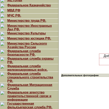
ЖЕТОНЫ
Федеральное Казначейство
МВД РФ
МЧС РФ.
Министерство труда РФ.
Министерство Иностранных
Дел РФ.
Министерство Культуры
Министерство юстиции РФ.
Министерство Сельского
Хозяйства России
Федеральная служба
безопасности РФ.
До
Федеральная служба охраны
РФ.
Федеральная служба
железнодорожных войск.
Федеральная служба
Дополнительные фотографии
специального строительства
РФ.
Федеральная Миграционная
Служба
Федеральное агентство
правительственной связи и
информации
Государственная
фельдъегерская служба РФ.