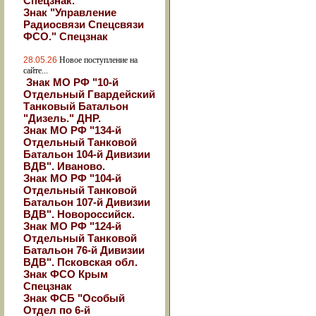
Спецзнак.
Знак "Управление
Радиосвязи Спецсвязи
ФСО." Спецзнак
28.05.26
Новое поступление на
сайте...
Знак МО РФ "10-й
Отдельный Гвардейский
Танковый Батальон
"Дизель." ДНР.
Знак МО РФ "134-й
Отдельный Танковой
Батальон 104-й Дивизии
ВДВ". Иваново.
Знак МО РФ "104-й
Отдельный Танковой
Батальон 107-й Дивизии
ВДВ". Новороссийск.
Знак МО РФ "124-й
Отдельный Танковой
Батальон 76-й Дивизии
ВДВ". Псковская обл.
Знак ФСО Крым
Спецзнак
Знак ФСБ "Особый
Отдел по 6-й