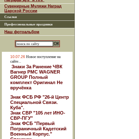
Сувенирные Муляжи Наград
Царской России
Ссылки
Профессиональные праздники
Наш фотоальбом
10.07.26
Новое поступление на
сайте...
Знаки За Ранение ЧВК
Вагнер РМС WAGNER
GROUP Полный
комплект Оригинал Не
вручёнка
Знак ФСБ РФ "26-й Центр
Специальной Связи.
Куба".
Знак СВР "105 лет ИНО-
СВР-ПГУ"
Знак ФСБ "Первый
Пограничный Кадетский
Военный Корпус."