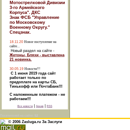
Мотострелковой Дивизии
3-го Армейского
Корпуса". ДКС
Знак ФСБ "Управление
по Московскому
Военному Округу."
Спецзнак.
18.11.20
Новое поступление на
сайте...
Новый раздел на сайте -
Жетоны, Бляхи - выставлена
21 новинка.
30.05.19
Новости!!!
С 1 июня 2019 года сайт
работает только по
предоплате на карты СБ,
Тинькофф или ПочтаБанк!!!
С наложенным платежом - не
работаем!!!
|
|
Все новости
Архив
RSS
Посетителей на сайте:
52
© 2006 Zasluga.ru За Заслуги