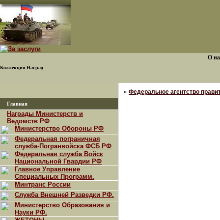
О на
Коллекция Наград
»
Федеральное агентство прави
Главная
Награды Министерств и
Ведомств РФ
Министерство Обороны РФ
Федеральная пограничная
служба-Погранвойска ФСБ РФ
Федеральная служба Войск
Национальной Гвардии РФ
Главное Управление
Специальных Программ.
Минтранс России
Служба Внешней Разведки РФ.
Министерство Образования и
Науки РФ.