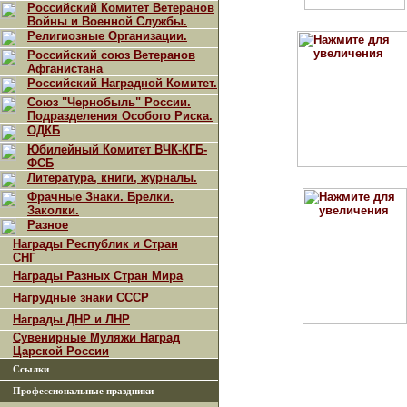
Российский Комитет Ветеранов
Войны и Военной Службы.
Религиозные Организации.
Российский союз Ветеранов
Афганистана
Российский Наградной Комитет.
Союз "Чернобыль" России.
Подразделения Особого Риска.
ОДКБ
Юбилейный Комитет ВЧК-КГБ-
ФСБ
Литература, книги, журналы.
Фрачные Знаки. Брелки.
Заколки.
Разное
Награды Республик и Стран
СНГ
Награды Разных Стран Мира
Нагрудные знаки СССР
Награды ДНР и ЛНР
Сувенирные Муляжи Наград
Царской России
Ссылки
Профессиональные праздники