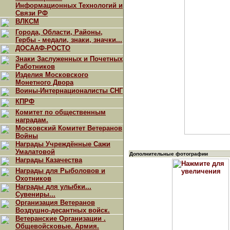
Информационных Технологий и
Связи РФ
ВЛКСМ
Города, Области, Районы,
Гербы - медали, знаки, значки...
ДОСААФ-РОСТО
Знаки Заслуженных и Почетных
Работников
Изделия Московского
Монетного Двора
Воины-Интернационалисты СНГ
КПРФ
Комитет по общественным
наградам.
Московский Комитет Ветеранов
Войны
Награды Учреждённые Сажи
Умалатовой
Дополнительные фотографии
Награды Казачества
Награды для Рыболовов и
Охотников
Награды для улыбки...
Сувениры...
Организация Ветеранов
Воздушно-десантных войск.
Ветеранские Организации .
Общевойсковые. Армия.