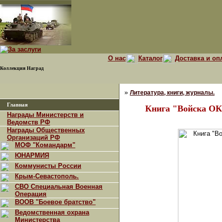
О нас
Каталог
Доставка и оп
Коллекция Наград
»
Литература, книги, журналы.
Главная
Книга "Войска 
Награды Министерств и
Ведомств РФ
Награды Общественных
Организаций РФ
МОФ "Командарм"
ЮНАРМИЯ
Коммунисты России
Крым-Севастополь.
СВО Специальная Военная
Операция
ВООВ "Боевое братство"
Ведомственная охрана
Министерства