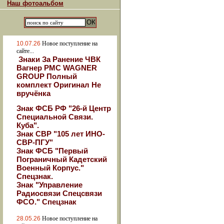
Наш фотоальбом
10.07.26
Новое поступление на
сайте...
Знаки За Ранение ЧВК
Вагнер РМС WAGNER
GROUP Полный
комплект Оригинал Не
вручёнка
Знак ФСБ РФ "26-й Центр
Специальной Связи.
Куба".
Знак СВР "105 лет ИНО-
СВР-ПГУ"
Знак ФСБ "Первый
Пограничный Кадетский
Военный Корпус."
Спецзнак.
Знак "Управление
Радиосвязи Спецсвязи
ФСО." Спецзнак
28.05.26
Новое поступление на