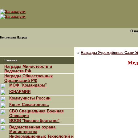
О на
Коллекция Наград
»
Награды Учреждённые Сажи У
Главная
Мед
Награды Министерств и
Ведомств РФ
Награды Общественных
Организаций РФ
МОФ "Командарм"
ЮНАРМИЯ
Коммунисты России
Крым-Севастополь.
СВО Специальная Военная
Операция
ВООВ "Боевое братство"
Ведомственная охрана
Министерства
Информационных Технологий и