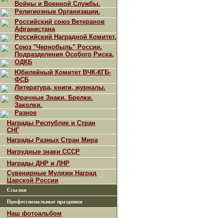
Войны и Военной Службы.
Религиозные Организации.
Российский союз Ветеранов
Афганистана
Российский Наградной Комитет.
Союз "Чернобыль" России.
Подразделения Особого Риска.
ОДКБ
Юбилейный Комитет ВЧК-КГБ-
ФСБ
Литература, книги, журналы.
Фрачные Знаки. Брелки.
Заколки.
Разное
Награды Республик и Стран
СНГ
Награды Разных Стран Мира
Нагрудные знаки СССР
Награды ДНР и ЛНР
Сувенирные Муляжи Наград
Царской России
Ссылки
Профессиональные праздники
Наш фотоальбом