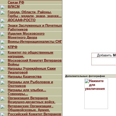
Связи РФ
ВЛКСМ
Города, Области, Районы,
Гербы - медали, знаки, значки...
ДОСААФ-РОСТО
Знаки Заслуженных и Почетных
Работников
Изделия Московского
Монетного Двора
Воины-Интернационалисты СНГ
КПРФ
Комитет по общественным
Добавить
М
наградам.
Московский Комитет Ветеранов
Войны
Награды Учреждённые Сажи
Умалатовой
Награды Казачества
Дополнительные фотографии
Награды для Рыболовов и
Охотников
Награды для улыбки...
Сувениры...
Организация Ветеранов
Воздушно-десантных войск.
Ветеранские Организации .
Общевойсковые. Армия.
Российский Комитет Ветеранов