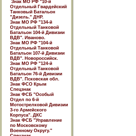
Знак МО РФ "10-й
Отдельный Гвардейский
Танковый Батальон
"Дизель." ДНР.
Знак МО РФ "134-й
Отдельный Танковой
Батальон 104-й Дивизии
ВДВ". Иваново.
Знак МО РФ "104-й
Отдельный Танковой
Батальон 107-й Дивизии
ВДВ". Новороссийск.
Знак МО РФ "124-й
Отдельный Танковой
Батальон 76-й Дивизии
ВДВ". Псковская обл.
Знак ФСО Крым
Спецзнак
Знак ФСБ "Особый
Отдел по 6-й
Мотострелковой Дивизии
3-го Армейского
Корпуса". ДКС
Знак ФСБ "Управление
по Московскому
Военному Округу."
Спецзнак.