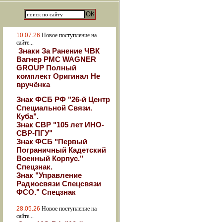
10.07.26
Новое поступление на
сайте...
Знаки За Ранение ЧВК
Вагнер РМС WAGNER
GROUP Полный
комплект Оригинал Не
вручёнка
Знак ФСБ РФ "26-й Центр
Специальной Связи.
Куба".
Знак СВР "105 лет ИНО-
СВР-ПГУ"
Знак ФСБ "Первый
Пограничный Кадетский
Военный Корпус."
Спецзнак.
Знак "Управление
Радиосвязи Спецсвязи
ФСО." Спецзнак
28.05.26
Новое поступление на
сайте...