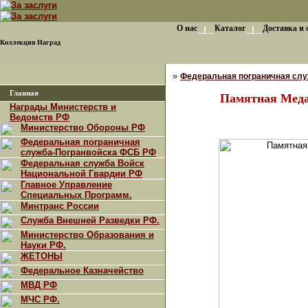
О нас
Каталог
Доставка и 
Коллекция Наград
»
Федеральная пограничная сл
Главная
Памятная Меда
Награды Министерств и
Ведомств РФ
Министерство Обороны РФ
Федеральная пограничная
служба-Погранвойска ФСБ РФ
Федеральная служба Войск
Национальной Гвардии РФ
Главное Управление
Специальных Программ.
Минтранс России
Служба Внешней Разведки РФ.
Министерство Образования и
Науки РФ.
ЖЕТОНЫ
Федеральное Казначейство
МВД РФ
МЧС РФ.