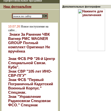
Профессиональные праздники
Наш фотоальбом
Дополнительные фотографии
10.07.26
Новое поступление на
сайте...
Знаки За Ранение ЧВК
Вагнер РМС WAGNER
GROUP Полный
комплект Оригинал Не
вручёнка
Знак ФСБ РФ "26-й Центр
Специальной Связи.
Куба".
Знак СВР "105 лет ИНО-
СВР-ПГУ"
Знак ФСБ "Первый
Пограничный Кадетский
Военный Корпус."
Спецзнак.
Знак "Управление
Радиосвязи Спецсвязи
ФСО." Спецзнак