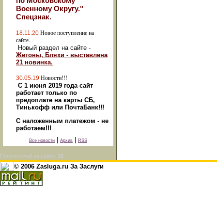
по Московскому
Военному Округу."
Спецзнак.
18.11.20
Новое поступление на
сайте...
Новый раздел на сайте -
Жетоны, Бляхи - выставлена
21 новинка.
30.05.19
Новости!!!
С 1 июня 2019 года сайт
работает только по
предоплате на карты СБ,
Тинькофф или ПочтаБанк!!!
С наложенным платежом - не
работаем!!!
|
|
Все новости
Архив
RSS
Посетителей на сайте:
36
© 2006 Zasluga.ru За Заслуги