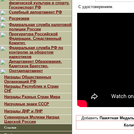
физической культуре и спорту.
С удостоверением.
Госкомспорт РФ
Судебный депортамент РФ
Росрезерв
Федеральная служба налоговой
полиции России
Прокуратура Российской
Федерации. Следственный
Комитет.
Федеральная служба РФ по
контролю за оборотом
наркотиков
Департамент Образования.
Кадетское Братство.
Охотдепартамент
Награды Общественных
Организаций РФ
Награды Республик и Стран
СНГ
Награды Разных Стран Мира
Нагрудные знаки СССР
Награды ДНР и ЛНР
Сувенирные Муляжи Наград
Добавить
Памятная Медаль
Царской России
Коли
Ссылки