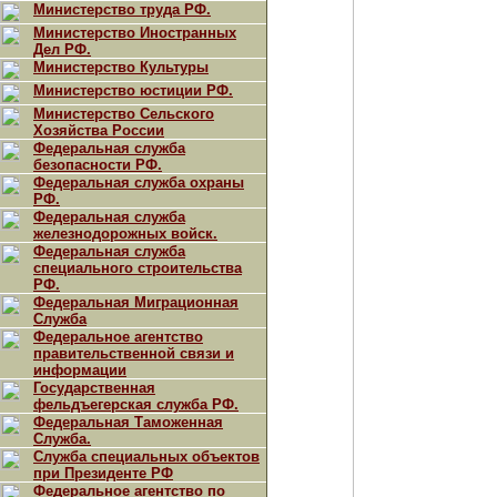
Министерство труда РФ.
Министерство Иностранных
Дел РФ.
Министерство Культуры
Министерство юстиции РФ.
Министерство Сельского
Хозяйства России
Федеральная служба
безопасности РФ.
Федеральная служба охраны
РФ.
Федеральная служба
железнодорожных войск.
Федеральная служба
специального строительства
РФ.
Федеральная Миграционная
Служба
Федеральное агентство
правительственной связи и
информации
Государственная
фельдъегерская служба РФ.
Федеральная Таможенная
Служба.
Служба специальных объектов
при Президенте РФ
Федеральное агентство по