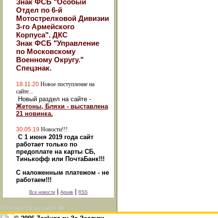
Знак ФСБ "Особый
Отдел по 6-й
Мотострелковой Дивизии
3-го Армейского
Корпуса". ДКС
Знак ФСБ "Управление
по Московскому
Военному Округу."
Спецзнак.
18.11.20
Новое поступление на
сайте...
Новый раздел на сайте -
Жетоны, Бляхи - выставлена
21 новинка.
30.05.19
Новости!!!
С 1 июня 2019 года сайт
работает только по
предоплате на карты СБ,
Тинькофф или ПочтаБанк!!!
С наложенным платежом - не
работаем!!!
|
|
Все новости
Архив
RSS
Посетителей на сайте:
46