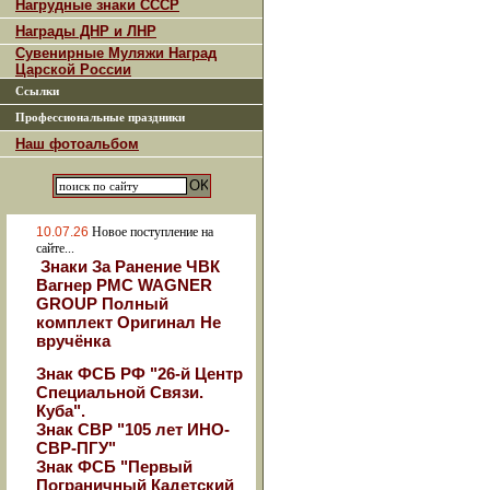
Нагрудные знаки СССР
Награды ДНР и ЛНР
Сувенирные Муляжи Наград
Царской России
Ссылки
Профессиональные праздники
Наш фотоальбом
10.07.26
Новое поступление на
сайте...
Знаки За Ранение ЧВК
Вагнер РМС WAGNER
GROUP Полный
комплект Оригинал Не
вручёнка
Знак ФСБ РФ "26-й Центр
Специальной Связи.
Куба".
Знак СВР "105 лет ИНО-
СВР-ПГУ"
Знак ФСБ "Первый
Пограничный Кадетский