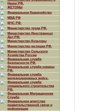
Науки РФ.
ЖЕТОНЫ
Федеральное Казначейство
МВД РФ
МЧС РФ.
Министерство труда РФ.
Министерство Иностранных
Дел РФ.
Министерство Культуры
Министерство юстиции РФ.
Министерство Сельского
Хозяйства России
Федеральная служба
безопасности РФ.
Федеральная служба охраны
РФ.
Федеральная служба
железнодорожных войск.
Федеральная служба
специального строительства
РФ.
Федеральная Миграционная
Служба
Федеральное агентство
правительственной связи и
информации