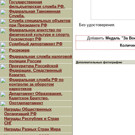
Государственная
фельдъегерская служба РФ.
Федеральная Таможенная
Служба.
Служба специальных объектов
Без удостоверения.
при Президенте РФ
Федеральное агентство по
физической культуре и спорту.
Добавить
Медаль "За Во
Госкомспорт РФ
Судебный депортамент РФ
Количе
Росрезерв
Федеральная служба налоговой
полиции России
Дополнительные фотографии
Прокуратура Российской
Федерации. Следственный
Комитет.
Федеральная служба РФ по
контролю за оборотом
наркотиков
Департамент Образования.
Кадетское Братство.
Охотдепартамент
Награды Общественных
Организаций РФ
Награды Республик и Стран
СНГ
Награды Разных Стран Мира