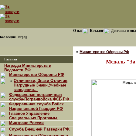
О нас
Каталог
Доставка и оп
Коллекция Наград
»
Министерство Обороны РФ
Главная
Медаль "За
Награды Министерств и
Ведомств РФ
Министерство Обороны РФ
»
Отличники, Знаки Отличия,
Нагрудные Знаки,Учебные
заведения...
Федеральная пограничная
служба-Погранвойска ФСБ РФ
Федеральная служба Войск
Национальной Гвардии РФ
Главное Управление
Специальных Программ.
Минтранс России
Служба Внешней Разведки РФ.
Министерство Образования и