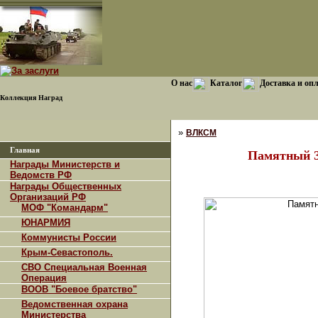
О нас
Каталог
Доставка и оп
Коллекция Наград
»
ВЛКСМ
Главная
Памятный З
Награды Министерств и
Ведомств РФ
Награды Общественных
Организаций РФ
МОФ "Командарм"
ЮНАРМИЯ
Коммунисты России
Крым-Севастополь.
СВО Специальная Военная
Операция
ВООВ "Боевое братство"
Ведомственная охрана
Министерства