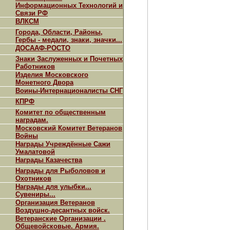
Информационных Технологий и
Связи РФ
ВЛКСМ
Города, Области, Районы,
Гербы - медали, знаки, значки...
ДОСААФ-РОСТО
Знаки Заслуженных и Почетных
Работников
Изделия Московского
Монетного Двора
Воины-Интернационалисты СНГ
КПРФ
Комитет по общественным
наградам.
Московский Комитет Ветеранов
Войны
Награды Учреждённые Сажи
Умалатовой
Награды Казачества
Награды для Рыболовов и
Охотников
Награды для улыбки...
Сувениры...
Организация Ветеранов
Воздушно-десантных войск.
Ветеранские Организации .
Общевойсковые. Армия.