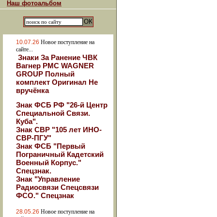
Наш фотоальбом
10.07.26
Новое поступление на
сайте...
Знаки За Ранение ЧВК
Вагнер РМС WAGNER
GROUP Полный
комплект Оригинал Не
вручёнка
Знак ФСБ РФ "26-й Центр
Специальной Связи.
Куба".
Знак СВР "105 лет ИНО-
СВР-ПГУ"
Знак ФСБ "Первый
Пограничный Кадетский
Военный Корпус."
Спецзнак.
Знак "Управление
Радиосвязи Спецсвязи
ФСО." Спецзнак
28.05.26
Новое поступление на