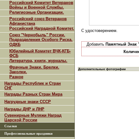
Российский Комитет Ветеранов
Войны и Военной Службы.
Религиозные Организации.
Российский союз Ветеранов
Афганистана
Российский Наградной Комитет.
С удостоверением.
Союз "Чернобыль" России.
Подразделения Особого Риска.
Добавить
Памятный Знак "
ОДКБ
Юбилейный Комитет ВЧК-КГБ-
Количе
ФСБ
Литература, книги, журналы.
Фрачные Знаки. Брелки.
Дополнительные фотографии
Заколки.
Разное
Награды Республик и Стран
СНГ
Награды Разных Стран Мира
Нагрудные знаки СССР
Награды ДНР и ЛНР
Сувенирные Муляжи Наград
Царской России
Ссылки
Профессиональные праздники