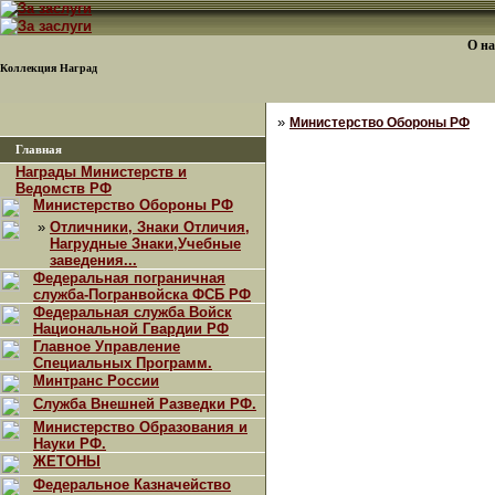
О на
Коллекция Наград
»
Министерство Обороны РФ
Главная
Награды Министерств и
Ведомств РФ
Министерство Обороны РФ
»
Отличники, Знаки Отличия,
Нагрудные Знаки,Учебные
заведения...
Федеральная пограничная
служба-Погранвойска ФСБ РФ
Федеральная служба Войск
Национальной Гвардии РФ
Главное Управление
Специальных Программ.
Минтранс России
Служба Внешней Разведки РФ.
Министерство Образования и
Науки РФ.
ЖЕТОНЫ
Федеральное Казначейство