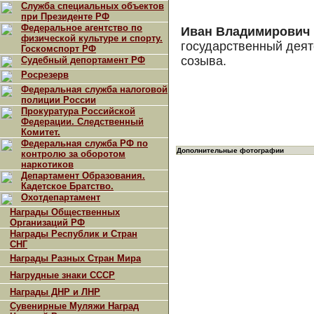
Служба специальных объектов
при Президенте РФ
Федеральное агентство по
Иван Владимирович
физической культуре и спорту.
государственный деят
Госкомспорт РФ
созыва.
Судебный депортамент РФ
Росрезерв
Федеральная служба налоговой
полиции России
Прокуратура Российской
Федерации. Следственный
Комитет.
Федеральная служба РФ по
Дополнительные фотографии
контролю за оборотом
наркотиков
Департамент Образования.
Кадетское Братство.
Охотдепартамент
Награды Общественных
Организаций РФ
Награды Республик и Стран
СНГ
Награды Разных Стран Мира
Нагрудные знаки СССР
Награды ДНР и ЛНР
Сувенирные Муляжи Наград