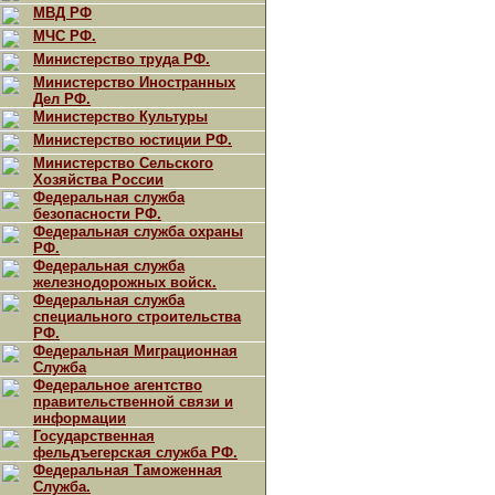
МВД РФ
МЧС РФ.
Министерство труда РФ.
Министерство Иностранных
Дел РФ.
Министерство Культуры
Министерство юстиции РФ.
Министерство Сельского
Хозяйства России
Федеральная служба
безопасности РФ.
Федеральная служба охраны
РФ.
Федеральная служба
железнодорожных войск.
Федеральная служба
специального строительства
РФ.
Федеральная Миграционная
Служба
Федеральное агентство
правительственной связи и
информации
Государственная
фельдъегерская служба РФ.
Федеральная Таможенная
Служба.