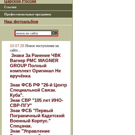
Царской России
Ссылки
Профессиональные праздники
Наш фотоальбом
10.07.26
Новое поступление на
сайте...
Знаки За Ранение ЧВК
Вагнер РМС WAGNER
GROUP Полный
комплект Оригинал Не
вручёнка
Знак ФСБ РФ "26-й Центр
Специальной Связи.
Куба".
Знак СВР "105 лет ИНО-
СВР-ПГУ"
Знак ФСБ "Первый
Пограничный Кадетский
Военный Корпус."
Спецзнак.
Знак "Управление