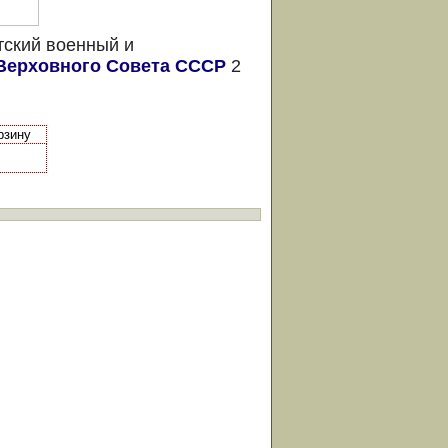
тский военный и
Верховного Совета СССР
2
рзину