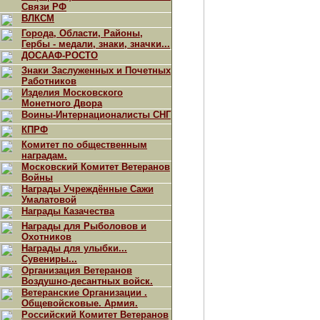
Связи РФ
ВЛКСМ
Города, Области, Районы,
Гербы - медали, знаки, значки...
ДОСААФ-РОСТО
Знаки Заслуженных и Почетных
Работников
Изделия Московского
Монетного Двора
Воины-Интернационалисты СНГ
КПРФ
Комитет по общественным
наградам.
Московский Комитет Ветеранов
Войны
Награды Учреждённые Сажи
Умалатовой
Награды Казачества
Награды для Рыболовов и
Охотников
Награды для улыбки...
Сувениры...
Организация Ветеранов
Воздушно-десантных войск.
Ветеранские Организации .
Общевойсковые. Армия.
Российский Комитет Ветеранов