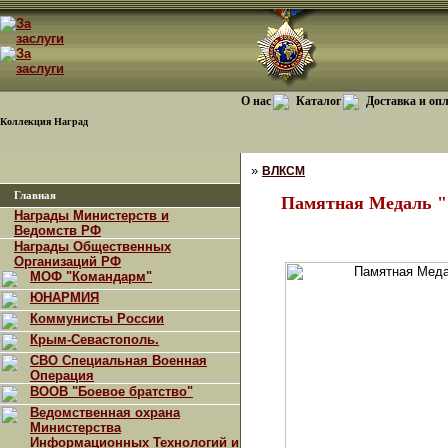
О нас
Каталог
Доставка и оп
Коллекция Наград
»
ВЛКСМ
Главная
Памятная Медаль "
Награды Министерств и
Ведомств РФ
Награды Общественных
Организаций РФ
МОФ "Командарм"
ЮНАРМИЯ
Коммунисты России
Крым-Севастополь.
СВО Специальная Военная
Операция
ВООВ "Боевое братство"
Ведомственная охрана
Министерства
Информационных Технологий и