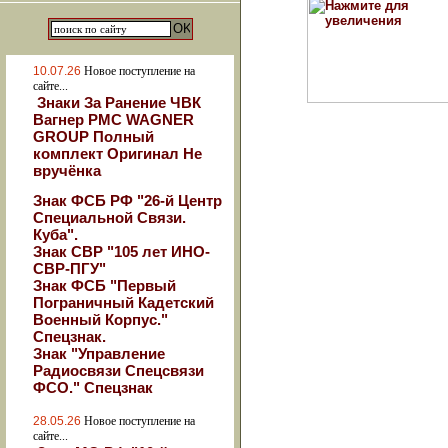
10.07.26
Новое поступление на
сайте...
Знаки За Ранение ЧВК
Вагнер РМС WAGNER
GROUP Полный
комплект Оригинал Не
вручёнка
Знак ФСБ РФ "26-й Центр
Специальной Связи.
Куба".
Знак СВР "105 лет ИНО-
СВР-ПГУ"
Знак ФСБ "Первый
Пограничный Кадетский
Военный Корпус."
Спецзнак.
Знак "Управление
Радиосвязи Спецсвязи
ФСО." Спецзнак
28.05.26
Новое поступление на
сайте...