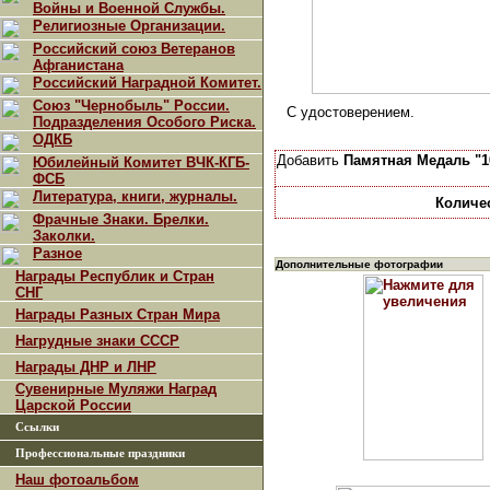
Войны и Военной Службы.
Религиозные Организации.
Российский союз Ветеранов
Афганистана
Российский Наградной Комитет.
Союз "Чернобыль" России.
С удостоверением.
Подразделения Особого Риска.
ОДКБ
Добавить
Памятная Медаль "1
Юбилейный Комитет ВЧК-КГБ-
ФСБ
Литература, книги, журналы.
Количе
Фрачные Знаки. Брелки.
Заколки.
Разное
Дополнительные фотографии
Награды Республик и Стран
СНГ
Награды Разных Стран Мира
Нагрудные знаки СССР
Награды ДНР и ЛНР
Сувенирные Муляжи Наград
Царской России
Ссылки
Профессиональные праздники
Наш фотоальбом