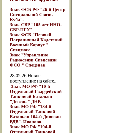
Знак ФСБ РФ "26-й Центр
Специальной Связи.
Куба".
Знак СВР "105 лет ИНО-
СВР-ПГУ"
Знак ФСБ "Первый
Пограничный Кадетский
Военный Корпус."
Спецзнак.
Знак "Управление
Радиосвязи Спецсвязи
ФСО." Спецзнак
28.05.26
Новое
поступление на сайте...
Знак МО РФ "10-й
Отдельный Гвардейский
Танковый Батальон
"Дизель." ДНР.
Знак МО РФ "134-й
Отдельный Танковой
Батальон 104-й Дивизии
ВДВ". Иваново.
Знак МО РФ "104-й
Отдельный Танковой