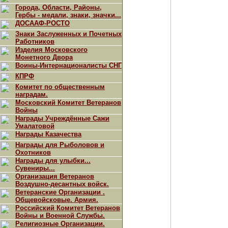
Города, Области, Районы,
Гербы - медали, знаки, значки...
ДОСААФ-РОСТО
Знаки Заслуженных и Почетных
Работников
Изделия Московского
Монетного Двора
Воины-Интернационалисты СНГ
КПРФ
Комитет по общественным
наградам.
Московский Комитет Ветеранов
Войны
Награды Учреждённые Сажи
Умалатовой
Награды Казачества
Награды для Рыболовов и
Охотников
Награды для улыбки...
Сувениры...
Организация Ветеранов
Воздушно-десантных войск.
Ветеранские Организации .
Общевойсковые. Армия.
Российский Комитет Ветеранов
Войны и Военной Службы.
Религиозные Организации.