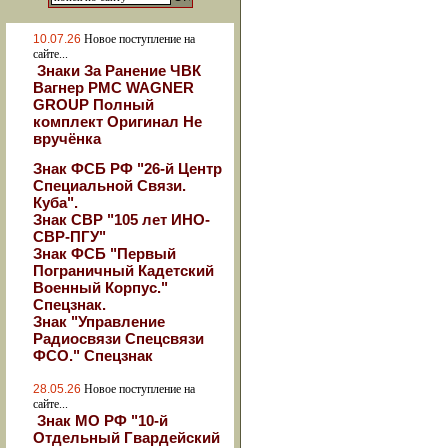
10.07.26
Новое поступление на
сайте...
Знаки За Ранение ЧВК
Вагнер РМС WAGNER
GROUP Полный
комплект Оригинал Не
вручёнка
Знак ФСБ РФ "26-й Центр
Специальной Связи.
Куба".
Знак СВР "105 лет ИНО-
СВР-ПГУ"
Знак ФСБ "Первый
Пограничный Кадетский
Военный Корпус."
Спецзнак.
Знак "Управление
Радиосвязи Спецсвязи
ФСО." Спецзнак
28.05.26
Новое поступление на
сайте...
Знак МО РФ "10-й
Отдельный Гвардейский