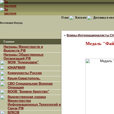
О нас
Каталог
Доставка и оп
Коллекция Наград
»
Воины-Интернационалисты С
Главная
Медаль "Фай
Награды Министерств и
Ведомств РФ
Награды Общественных
Организаций РФ
МОФ "Командарм"
ЮНАРМИЯ
Коммунисты России
Крым-Севастополь.
СВО Специальная Военная
Операция
ВООВ "Боевое братство"
Ведомственная охрана
Министерства
Информационных Технологий и
Связи РФ
ВЛКСМ