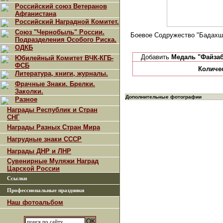
Российский союз Ветеранов
Афганистана
Российский Наградной Комитет.
Союз "Чернобыль" России.
Боевое Содружество "Бадахш
Подразделения Особого Риска.
ОДКБ
Добавить
Медаль "Файзаб
Юбилейный Комитет ВЧК-КГБ-
ФСБ
Количе
Литература, книги, журналы.
Фрачные Знаки. Брелки.
Заколки.
Дополнительные фотографии
Разное
Награды Республик и Стран
СНГ
Награды Разных Стран Мира
Нагрудные знаки СССР
Награды ДНР и ЛНР
Сувенирные Муляжи Наград
Царской России
Ссылки
Профессиональные праздники
Наш фотоальбом