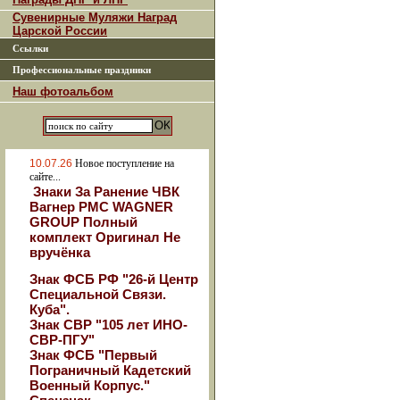
Сувенирные Муляжи Наград
Царской России
Ссылки
Профессиональные праздники
Наш фотоальбом
10.07.26
Новое поступление на
сайте...
Знаки За Ранение ЧВК
Вагнер РМС WAGNER
GROUP Полный
комплект Оригинал Не
вручёнка
Знак ФСБ РФ "26-й Центр
Специальной Связи.
Куба".
Знак СВР "105 лет ИНО-
СВР-ПГУ"
Знак ФСБ "Первый
Пограничный Кадетский
Военный Корпус."