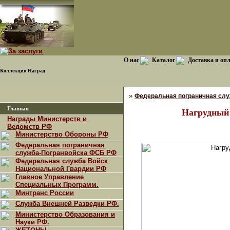
О нас
Каталог
Доставка и оп
Коллекция Наград
»
Федеральная пограничная сл
Главная
Нагрудный
Награды Министерств и
Ведомств РФ
Министерство Обороны РФ
Федеральная пограничная
служба-Погранвойска ФСБ РФ
Федеральная служба Войск
Национальной Гвардии РФ
Главное Управление
Специальных Программ.
Минтранс России
Служба Внешней Разведки РФ.
Министерство Образования и
Науки РФ.