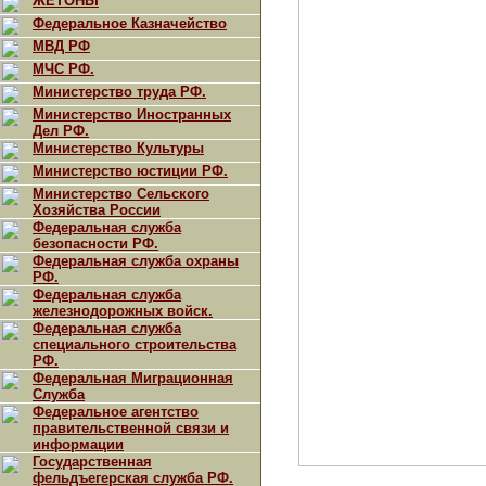
ЖЕТОНЫ
Федеральное Казначейство
МВД РФ
МЧС РФ.
Министерство труда РФ.
Министерство Иностранных
Дел РФ.
Министерство Культуры
Министерство юстиции РФ.
Министерство Сельского
Хозяйства России
Федеральная служба
безопасности РФ.
Федеральная служба охраны
РФ.
Федеральная служба
железнодорожных войск.
Федеральная служба
специального строительства
РФ.
Федеральная Миграционная
Служба
Федеральное агентство
правительственной связи и
информации
Государственная
фельдъегерская служба РФ.