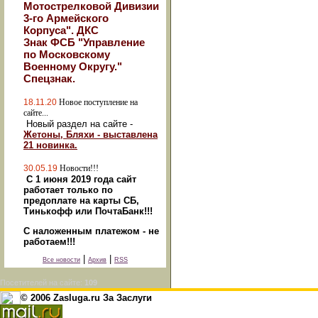
Мотострелковой Дивизии
3-го Армейского
Корпуса". ДКС
Знак ФСБ "Управление
по Московскому
Военному Округу."
Спецзнак.
18.11.20
Новое поступление на
сайте...
Новый раздел на сайте -
Жетоны, Бляхи - выставлена
21 новинка.
30.05.19
Новости!!!
С 1 июня 2019 года сайт
работает только по
предоплате на карты СБ,
Тинькофф или ПочтаБанк!!!
С наложенным платежом - не
работаем!!!
|
|
Все новости
Архив
RSS
Посетителей на сайте:
109
© 2006 Zasluga.ru За Заслуги