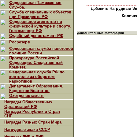
Федеральная Таможенная
Служба.
Добавить
Нагрудный Зн
Служба специальных объектов
Количе
при Президенте РФ
Федеральное агентство по
физической культуре и спорту.
Госкомспорт РФ
Дополнительные фотографии
Судебный депортамент РФ
Росрезерв
Федеральная служба налоговой
полиции России
Прокуратура Российской
Федерации. Следственный
Комитет.
Федеральная служба РФ по
контролю за оборотом
наркотиков
Департамент Образования.
Кадетское Братство.
Охотдепартамент
Награды Общественных
Организаций РФ
Награды Республик и Стран
СНГ
Награды Разных Стран Мира
Нагрудные знаки СССР
Награды ДНР и ЛНР