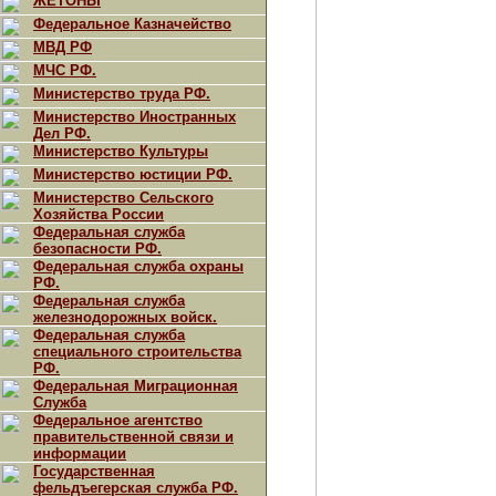
ЖЕТОНЫ
Федеральное Казначейство
МВД РФ
МЧС РФ.
Министерство труда РФ.
Министерство Иностранных
Дел РФ.
Министерство Культуры
Министерство юстиции РФ.
Министерство Сельского
Хозяйства России
Федеральная служба
безопасности РФ.
Федеральная служба охраны
РФ.
Федеральная служба
железнодорожных войск.
Федеральная служба
специального строительства
РФ.
Федеральная Миграционная
Служба
Федеральное агентство
правительственной связи и
информации
Государственная
фельдъегерская служба РФ.