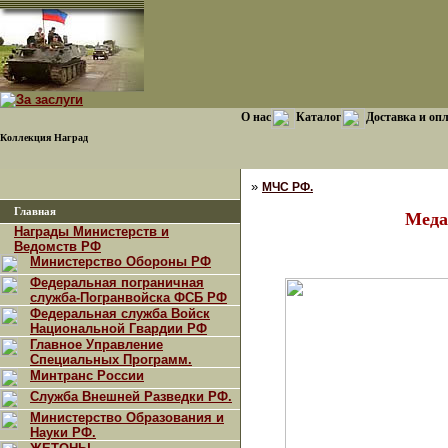
О нас
Каталог
Доставка и оп
Коллекция Наград
»
МЧС РФ.
Главная
Меда
Награды Министерств и
Ведомств РФ
Министерство Обороны РФ
Федеральная пограничная
служба-Погранвойска ФСБ РФ
Федеральная служба Войск
Национальной Гвардии РФ
Главное Управление
Специальных Программ.
Минтранс России
Служба Внешней Разведки РФ.
Министерство Образования и
Науки РФ.