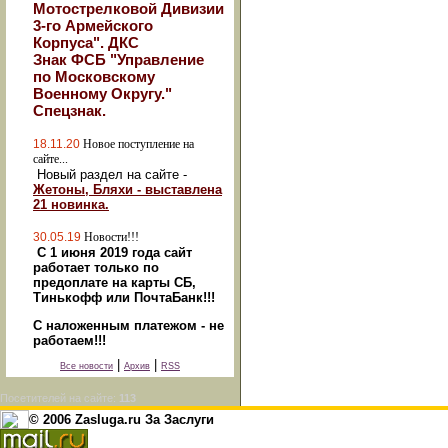
Мотострелковой Дивизии
3-го Армейского
Корпуса". ДКС
Знак ФСБ "Управление
по Московскому
Военному Округу."
Спецзнак.
18.11.20
Новое поступление на
сайте...
Новый раздел на сайте -
Жетоны, Бляхи - выставлена
21 новинка.
30.05.19
Новости!!!
С 1 июня 2019 года сайт
работает только по
предоплате на карты СБ,
Тинькофф или ПочтаБанк!!!
С наложенным платежом - не
работаем!!!
|
|
Все новости
Архив
RSS
Посетителей на сайте:
113
© 2006 Zasluga.ru За Заслуги