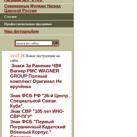
Сувенирные Муляжи Наград
Царской России
Ссылки
Профессиональные праздники
Наш фотоальбом
10.07.26
Новое поступление на
сайте...
Знаки За Ранение ЧВК
Вагнер РМС WAGNER
GROUP Полный
комплект Оригинал Не
вручёнка
Знак ФСБ РФ "26-й Центр
Специальной Связи.
Куба".
Знак СВР "105 лет ИНО-
СВР-ПГУ"
Знак ФСБ "Первый
Пограничный Кадетский
Военный Корпус."