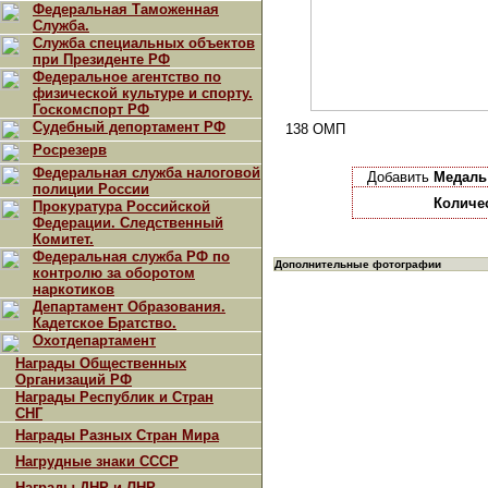
Федеральная Таможенная
Служба.
Служба специальных объектов
при Президенте РФ
Федеральное агентство по
физической культуре и спорту.
Госкомспорт РФ
Судебный депортамент РФ
138 ОМП
Росрезерв
Федеральная служба налоговой
Добавить
Медаль
полиции России
Количе
Прокуратура Российской
Федерации. Следственный
Комитет.
Федеральная служба РФ по
Дополнительные фотографии
контролю за оборотом
наркотиков
Департамент Образования.
Кадетское Братство.
Охотдепартамент
Награды Общественных
Организаций РФ
Награды Республик и Стран
СНГ
Награды Разных Стран Мира
Нагрудные знаки СССР
Награды ДНР и ЛНР