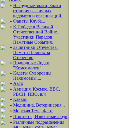
»
Нагрудные знаки, Знаки
отличия различных
ведомств и организаций...
»
Фанаты Клуба...
»
К Победе в Великой
Отечественной Войне.
Участники Парадов.
Памятные События.
»
Защитники Отечества.
Памяти Павших за
Отечество
»
Подводные Лодки
"Комсомолец"
»
Кадеты Суворовцы,
Нахимовцы....
»
Авто
»
Авиация, Космос, ВВС,
РВСН, ПВО, в/ч
»
Кавказ
»
Медицина, Ветеринария...
»
Морская Тема, Флот
»
Портреты, Известные люди
»
Различные подразделения
МО, МВД, ФСБ, МЧС,