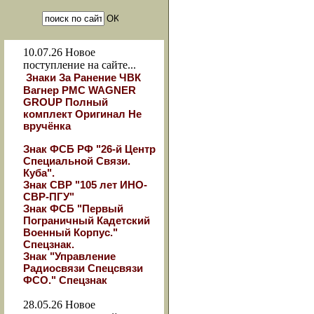
10.07.26
Новое
поступление на сайте...
Знаки За Ранение ЧВК
Вагнер РМС WAGNER
GROUP Полный
комплект Оригинал Не
вручёнка
Знак ФСБ РФ "26-й Центр
Специальной Связи.
Куба".
Знак СВР "105 лет ИНО-
СВР-ПГУ"
Знак ФСБ "Первый
Пограничный Кадетский
Военный Корпус."
Спецзнак.
Знак "Управление
Радиосвязи Спецсвязи
ФСО." Спецзнак
28.05.26
Новое