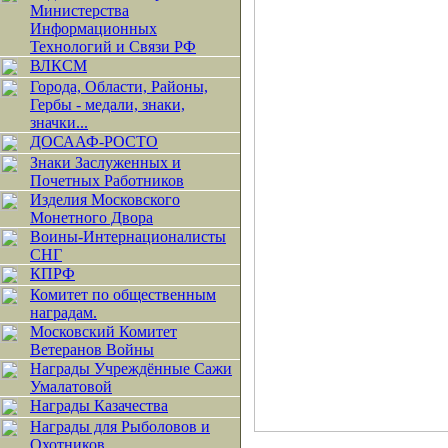
Министерства
Информационных
Технологий и Связи РФ
ВЛКСМ
Города, Области, Районы,
Гербы - медали, знаки,
значки...
ДОСААФ-РОСТО
Знаки Заслуженных и
Почетных Работников
Изделия Московского
Монетного Двора
Воины-Интернационалисты
СНГ
КПРФ
Комитет по общественным
наградам.
Московский Комитет
Ветеранов Войны
Награды Учреждённые Сажи
Умалатовой
Награды Казачества
Награды для Рыболовов и
Охотников