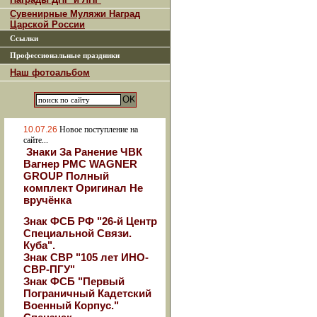
Сувенирные Муляжи Наград
Царской России
Ссылки
Профессиональные праздники
Наш фотоальбом
10.07.26
Новое поступление на
сайте...
Знаки За Ранение ЧВК
Вагнер РМС WAGNER
GROUP Полный
комплект Оригинал Не
вручёнка
Знак ФСБ РФ "26-й Центр
Специальной Связи.
Куба".
Знак СВР "105 лет ИНО-
СВР-ПГУ"
Знак ФСБ "Первый
Пограничный Кадетский
Военный Корпус."