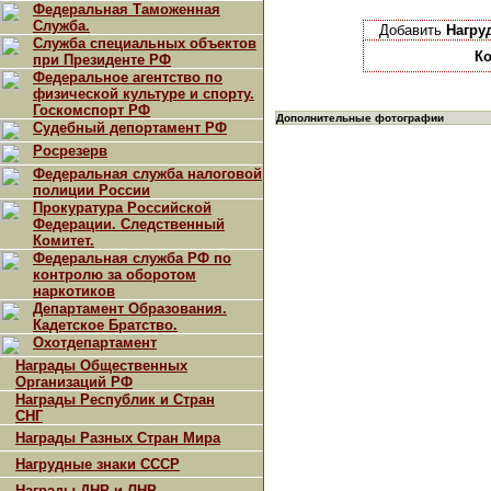
Федеральная Таможенная
Служба.
Добавить
Нагру
Служба специальных объектов
Ко
при Президенте РФ
Федеральное агентство по
физической культуре и спорту.
Госкомспорт РФ
Дополнительные фотографии
Судебный депортамент РФ
Росрезерв
Федеральная служба налоговой
полиции России
Прокуратура Российской
Федерации. Следственный
Комитет.
Федеральная служба РФ по
контролю за оборотом
наркотиков
Департамент Образования.
Кадетское Братство.
Охотдепартамент
Награды Общественных
Организаций РФ
Награды Республик и Стран
СНГ
Награды Разных Стран Мира
Нагрудные знаки СССР
Награды ДНР и ЛНР