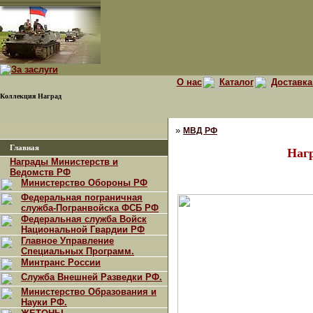
О нас
Каталог
Доставка
Коллекция Наград
»
МВД РФ
Главная
Наг
Награды Министерств и
Ведомств РФ
Министерство Обороны РФ
Федеральная пограничная
служба-Погранвойска ФСБ РФ
Федеральная служба Войск
Национальной Гвардии РФ
Главное Управление
Специальных Программ.
Минтранс России
Служба Внешней Разведки РФ.
Министерство Образования и
Науки РФ.