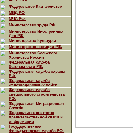
ЖЕТОНЫ
Федеральное Казначейство
МВД РФ
МЧС РФ.
Министерство труда РФ.
Министерство Иностранных
Дел РФ.
Министерство Культуры
Министерство юстиции РФ.
Министерство Сельского
Хозяйства России
Федеральная служба
безопасности РФ.
Федеральная служба охраны
РФ.
Федеральная служба
железнодорожных войск.
Федеральная служба
специального строительства
РФ.
Федеральная Миграционная
Служба
Федеральное агентство
правительственной связи и
информации
Государственная
фельдъегерская служба РФ.