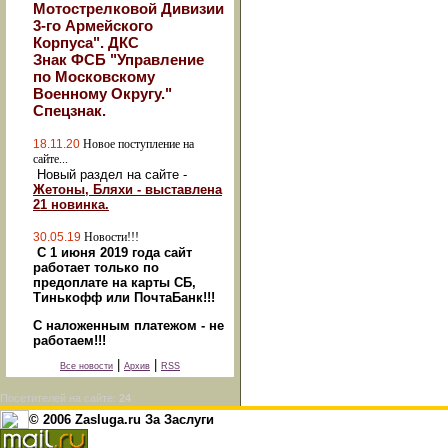
Мотострелковой Дивизии
3-го Армейского
Корпуса". ДКС
Знак ФСБ "Управление
по Московскому
Военному Округу."
Спецзнак.
18.11.20
Новое поступление на
сайте...
Новый раздел на сайте -
Жетоны, Бляхи - выставлена
21 новинка.
30.05.19
Новости!!!
С 1 июня 2019 года сайт
работает только по
предоплате на карты СБ,
Тинькофф или ПочтаБанк!!!
С наложенным платежом - не
работаем!!!
|
|
Все новости
Архив
RSS
Посетителей на сайте:
24
© 2006 Zasluga.ru За Заслуги