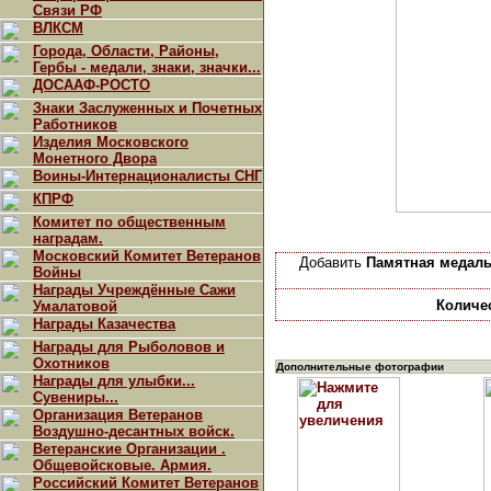
Связи РФ
ВЛКСМ
Города, Области, Районы,
Гербы - медали, знаки, значки...
ДОСААФ-РОСТО
Знаки Заслуженных и Почетных
Работников
Изделия Московского
Монетного Двора
Воины-Интернационалисты СНГ
КПРФ
Комитет по общественным
наградам.
Московский Комитет Ветеранов
Добавить
Памятная медаль
Войны
Награды Учреждённые Сажи
Количе
Умалатовой
Награды Казачества
Награды для Рыболовов и
Охотников
Дополнительные фотографии
Награды для улыбки...
Сувениры...
Организация Ветеранов
Воздушно-десантных войск.
Ветеранские Организации .
Общевойсковые. Армия.
Российский Комитет Ветеранов