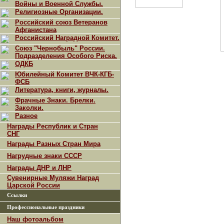
Войны и Военной Службы.
Религиозные Организации.
Российский союз Ветеранов
Афганистана
Российский Наградной Комитет.
Союз "Чернобыль" России.
Подразделения Особого Риска.
ОДКБ
Юбилейный Комитет ВЧК-КГБ-
ФСБ
Литература, книги, журналы.
Фрачные Знаки. Брелки.
Заколки.
Разное
Награды Республик и Стран
СНГ
Награды Разных Стран Мира
Нагрудные знаки СССР
Награды ДНР и ЛНР
Сувенирные Муляжи Наград
Царской России
Ссылки
Профессиональные праздники
Наш фотоальбом