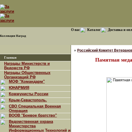
О нас
Каталог
Доставка и оп
Коллекция Наград
»
Российский Комитет Ветерано
Главная
Памятная меда
Награды Министерств и
Ведомств РФ
Награды Общественных
Организаций РФ
МОФ "Командарм"
ЮНАРМИЯ
Коммунисты России
Крым-Севастополь.
СВО Специальная Военная
Операция
ВООВ "Боевое братство"
Ведомственная охрана
Министерства
Информационных Технологий и