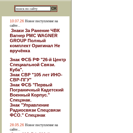
10.07.26
Новое поступление на
сайте...
Знаки За Ранение ЧВК
Вагнер РМС WAGNER
GROUP Полный
комплект Оригинал Не
вручёнка
Знак ФСБ РФ "26-й Центр
Специальной Связи.
Куба".
Знак СВР "105 лет ИНО-
СВР-ПГУ"
Знак ФСБ "Первый
Пограничный Кадетский
Военный Корпус."
Спецзнак.
Знак "Управление
Радиосвязи Спецсвязи
ФСО." Спецзнак
28.05.26
Новое поступление на
сайте...