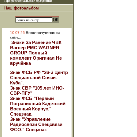
Профессиональные праздники
Наш фотоальбом
10.07.26
Новое поступление на
сайте...
Знаки За Ранение ЧВК
Вагнер РМС WAGNER
GROUP Полный
комплект Оригинал Не
вручёнка
Знак ФСБ РФ "26-й Центр
Специальной Связи.
Куба".
Знак СВР "105 лет ИНО-
СВР-ПГУ"
Знак ФСБ "Первый
Пограничный Кадетский
Военный Корпус."
Спецзнак.
Знак "Управление
Радиосвязи Спецсвязи
ФСО." Спецзнак