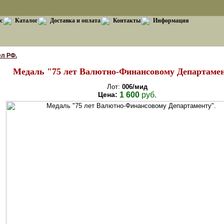
с
Каталог
Доставка и оплата
Контакты
Информация
л РФ.
Медаль "75 лет Валютно-Финансовому Департамен
Лот:
006/мид
Цена:
1 600
руб.