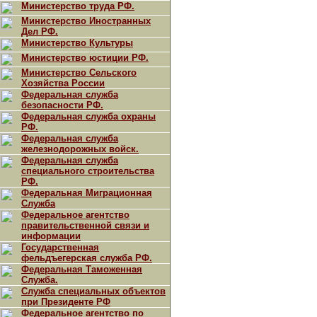
Министерство труда РФ.
Министерство Иностранных
Дел РФ.
Министерство Культуры
Министерство юстиции РФ.
Министерство Сельского
Хозяйства России
Федеральная служба
безопасности РФ.
Федеральная служба охраны
РФ.
Федеральная служба
железнодорожных войск.
Федеральная служба
специального строительства
РФ.
Федеральная Миграционная
Служба
Федеральное агентство
правительственной связи и
информации
Государственная
фельдъегерская служба РФ.
Федеральная Таможенная
Служба.
Служба специальных объектов
при Президенте РФ
Федеральное агентство по