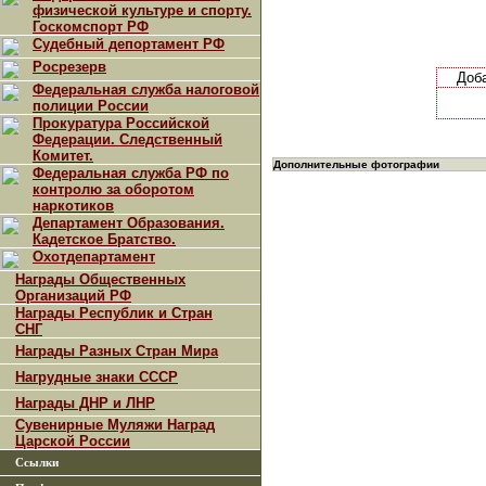
физической культуре и спорту.
Госкомспорт РФ
Судебный депортамент РФ
Росрезерв
Доб
Федеральная служба налоговой
полиции России
Прокуратура Российской
Федерации. Следственный
Комитет.
Дополнительные фотографии
Федеральная служба РФ по
контролю за оборотом
наркотиков
Департамент Образования.
Кадетское Братство.
Охотдепартамент
Награды Общественных
Организаций РФ
Награды Республик и Стран
СНГ
Награды Разных Стран Мира
Нагрудные знаки СССР
Награды ДНР и ЛНР
Сувенирные Муляжи Наград
Царской России
Ссылки