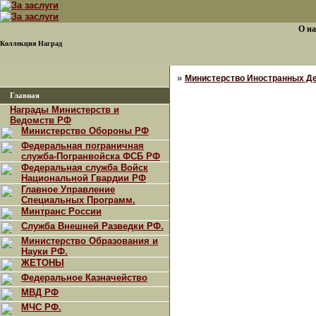
О на
Коллекция Наград
»
Министерство Иностранных Де
Главная
Награды Министерств и
Ведомств РФ
Министерство Обороны РФ
Федеральная пограничная
служба-Погранвойска ФСБ РФ
Федеральная служба Войск
Национальной Гвардии РФ
Главное Управление
Специальных Программ.
Минтранс России
Служба Внешней Разведки РФ.
Министерство Образования и
Науки РФ.
ЖЕТОНЫ
Федеральное Казначейство
МВД РФ
МЧС РФ.