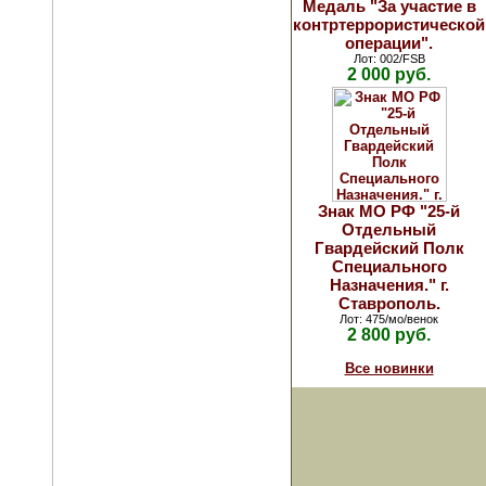
Медаль "За участие в
контртеррористической
операции".
Лот: 002/FSB
2 000 руб.
Знак МО РФ "25-й
Отдельный
Гвардейский Полк
Специального
Назначения." г.
Ставрополь.
Лот: 475/мо/венок
2 800 руб.
Все новинки