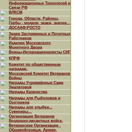
Информационных Технологий и
Связи РФ
ВЛКСМ
Города, Области, Районы,
Гербы - медали, знаки, значки...
ДОСААФ-РОСТО
Знаки Заслуженных и Почетных
Работников
Изделия Московского
Монетного Двора
Воины-Интернационалисты СНГ
КПРФ
Комитет по общественным
наградам.
Московский Комитет Ветеранов
Войны
Награды Учреждённые Сажи
Умалатовой
Награды Казачества
Награды для Рыболовов и
Охотников
Награды для улыбки...
Сувениры...
Организация Ветеранов
Воздушно-десантных войск.
Ветеранские Организации .
Общевойсковые. Армия.