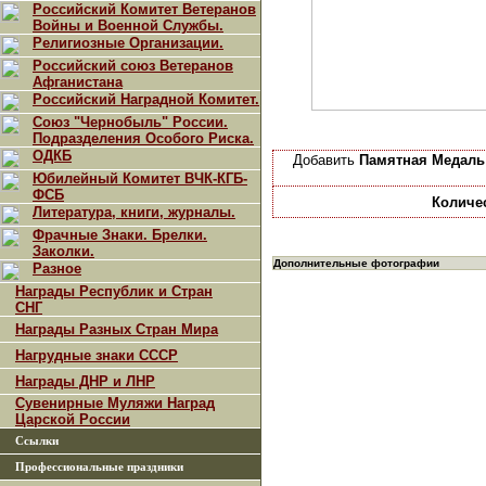
Российский Комитет Ветеранов
Войны и Военной Службы.
Религиозные Организации.
Российский союз Ветеранов
Афганистана
Российский Наградной Комитет.
Союз "Чернобыль" России.
Подразделения Особого Риска.
ОДКБ
Добавить
Памятная Медаль 
Юбилейный Комитет ВЧК-КГБ-
ФСБ
Количе
Литература, книги, журналы.
Фрачные Знаки. Брелки.
Заколки.
Дополнительные фотографии
Разное
Награды Республик и Стран
СНГ
Награды Разных Стран Мира
Нагрудные знаки СССР
Награды ДНР и ЛНР
Сувенирные Муляжи Наград
Царской России
Ссылки
Профессиональные праздники