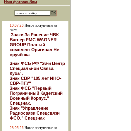
Наш фотоальбом
10.07.26
Новое поступление на
сайте...
Знаки За Ранение ЧВК
Вагнер РМС WAGNER
GROUP Полный
комплект Оригинал Не
вручёнка
Знак ФСБ РФ "26-й Центр
Специальной Связи.
Куба".
Знак СВР "105 лет ИНО-
СВР-ПГУ"
Знак ФСБ "Первый
Пограничный Кадетский
Военный Корпус."
Спецзнак.
Знак "Управление
Радиосвязи Спецсвязи
ФСО." Спецзнак
28.05.26
Новое поступление на