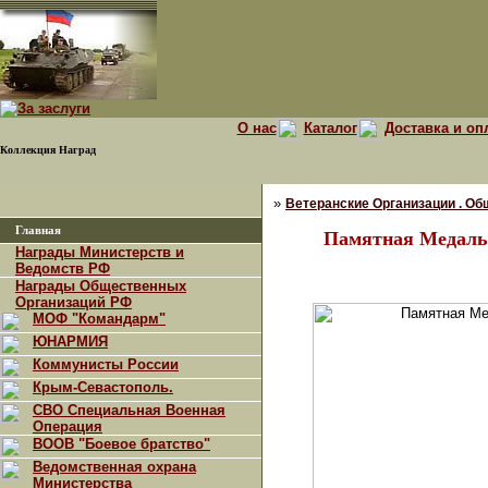
О нас
Каталог
Доставка и оп
Коллекция Наград
»
Ветеранские Организации . Об
Главная
Памятная Медаль
Награды Министерств и
Ведомств РФ
Награды Общественных
Организаций РФ
МОФ "Командарм"
ЮНАРМИЯ
Коммунисты России
Крым-Севастополь.
СВО Специальная Военная
Операция
ВООВ "Боевое братство"
Ведомственная охрана
Министерства