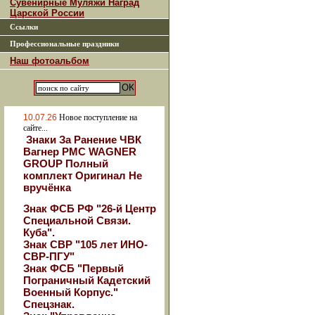
Сувенирные Муляжи Наград
Царской России
Ссылки
Профессиональные праздники
Наш фотоальбом
10.07.26
Новое поступление на
сайте...
Знаки За Ранение ЧВК
Вагнер РМС WAGNER
GROUP Полный
комплект Оригинал Не
вручёнка
Знак ФСБ РФ "26-й Центр
Специальной Связи.
Куба".
Знак СВР "105 лет ИНО-
СВР-ПГУ"
Знак ФСБ "Первый
Пограничный Кадетский
Военный Корпус."
Спецзнак.