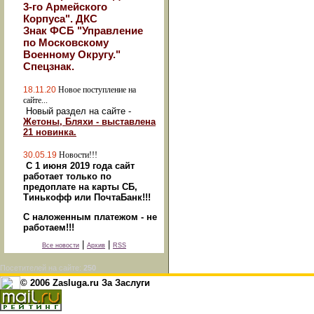
3-го Армейского
Корпуса". ДКС
Знак ФСБ "Управление
по Московскому
Военному Округу."
Спецзнак.
18.11.20
Новое поступление на
сайте...
Новый раздел на сайте -
Жетоны, Бляхи - выставлена
21 новинка.
30.05.19
Новости!!!
С 1 июня 2019 года сайт
работает только по
предоплате на карты СБ,
Тинькофф или ПочтаБанк!!!
С наложенным платежом - не
работаем!!!
|
|
Все новости
Архив
RSS
Посетителей на сайте:
250
© 2006 Zasluga.ru За Заслуги