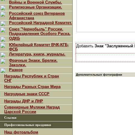
Войны и Военной Службы.
Религиозные Организации.
Российский союз Ветеранов
Афганистана
Российский Наградной Комитет.
Союз "Чернобыль" России.
Подразделения Особого Риска.
ОДКБ
Юбилейный Комитет ВЧК-КГБ-
Добавить
Знак "Заслуженный
ФСБ
Литература, книги, журналы.
Фрачные Знаки. Брелки.
Заколки.
Разное
Дополнительные фотографии
Награды Республик и Стран
СНГ
Награды Разных Стран Мира
Нагрудные знаки СССР
Награды ДНР и ЛНР
Сувенирные Муляжи Наград
Царской России
Ссылки
Профессиональные праздники
Наш фотоальбом