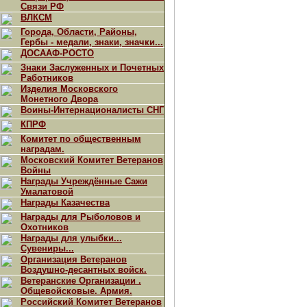
Связи РФ
ВЛКСМ
Города, Области, Районы,
Гербы - медали, знаки, значки...
ДОСААФ-РОСТО
Знаки Заслуженных и Почетных
Работников
Изделия Московского
Монетного Двора
Воины-Интернационалисты СНГ
КПРФ
Комитет по общественным
наградам.
Московский Комитет Ветеранов
Войны
Награды Учреждённые Сажи
Умалатовой
Награды Казачества
Награды для Рыболовов и
Охотников
Награды для улыбки...
Сувениры...
Организация Ветеранов
Воздушно-десантных войск.
Ветеранские Организации .
Общевойсковые. Армия.
Российский Комитет Ветеранов