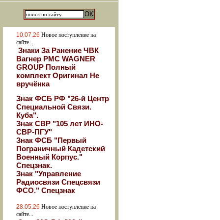
10.07.26
Новое поступление на
сайте...
Знаки За Ранение ЧВК
Вагнер РМС WAGNER
GROUP Полный
комплект Оригинал Не
вручёнка
Знак ФСБ РФ "26-й Центр
Специальной Связи.
Куба".
Знак СВР "105 лет ИНО-
СВР-ПГУ"
Знак ФСБ "Первый
Пограничный Кадетский
Военный Корпус."
Спецзнак.
Знак "Управление
Радиосвязи Спецсвязи
ФСО." Спецзнак
28.05.26
Новое поступление на
сайте...