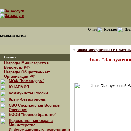
О нас
Каталог
Дос
Коллекция Наград
»
Знаки Заслуженных и Почетны
Главная
Знак "Заслуженн
Награды Министерств и
Ведомств РФ
Награды Общественных
Организаций РФ
МОФ "Командарм"
ЮНАРМИЯ
Коммунисты России
Крым-Севастополь.
СВО Специальная Военная
Операция
ВООВ "Боевое братство"
Ведомственная охрана
Министерства
Информационных Технологий и