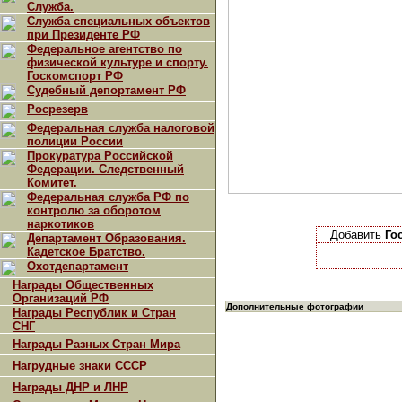
Служба.
Служба специальных объектов
при Президенте РФ
Федеральное агентство по
физической культуре и спорту.
Госкомспорт РФ
Судебный депортамент РФ
Росрезерв
Федеральная служба налоговой
полиции России
Прокуратура Российской
Федерации. Следственный
Комитет.
Федеральная служба РФ по
контролю за оборотом
наркотиков
Добавить
Го
Департамент Образования.
Кадетское Братство.
Охотдепартамент
Награды Общественных
Организаций РФ
Дополнительные фотографии
Награды Республик и Стран
СНГ
Награды Разных Стран Мира
Нагрудные знаки СССР
Награды ДНР и ЛНР