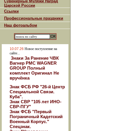
Сувенирные Муляжи Наград
Царской России
Ссылки
Профессиональные праздники
Наш фотоальбом
10.07.26
Новое поступление на
сайте...
Знаки За Ранение ЧВК
Вагнер РМС WAGNER
GROUP Полный
комплект Оригинал Не
вручёнка
Знак ФСБ РФ "26-й Центр
Специальной Связи.
Куба".
Знак СВР "105 лет ИНО-
СВР-ПГУ"
Знак ФСБ "Первый
Пограничный Кадетский
Военный Корпус."
Спецзнак.