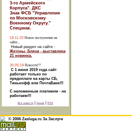
3-го Армейского
Корпуса". ДКС
Знак ФСБ "Управление
по Московскому
Военному Округу."
Спецзнак.
18.11.20
Новое поступление на
сайте...
Новый раздел на сайте -
Жетоны, Бляхи - выставлена
21 новинка.
30.05.19
Новости!!!
С 1 июня 2019 года сайт
работает только по
предоплате на карты СБ,
Тинькофф или ПочтаБанк!!!
С наложенным платежом - не
работаем!!!
|
|
Все новости
Архив
RSS
Посетителей на сайте:
190
© 2006 Zasluga.ru За Заслуги