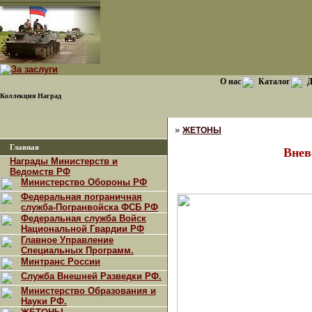
О нас
Каталог
Д
Коллекция Наград
»
ЖЕТОНЫ
Главная
Внев
Награды Министерств и
Ведомств РФ
Министерство Обороны РФ
Федеральная пограничная
служба-Погранвойска ФСБ РФ
Федеральная служба Войск
Национальной Гвардии РФ
Главное Управление
Специальных Программ.
Минтранс России
Служба Внешней Разведки РФ.
Министерство Образования и
Науки РФ.