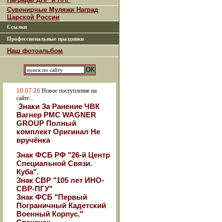
Сувенирные Муляжи Наград
Царской России
Ссылки
Профессиональные праздники
Наш фотоальбом
10.07.26
Новое поступление на
сайте...
Знаки За Ранение ЧВК
Вагнер РМС WAGNER
GROUP Полный
комплект Оригинал Не
вручёнка
Знак ФСБ РФ "26-й Центр
Специальной Связи.
Куба".
Знак СВР "105 лет ИНО-
СВР-ПГУ"
Знак ФСБ "Первый
Пограничный Кадетский
Военный Корпус."