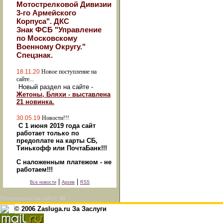
Мотострелковой Дивизии
3-го Армейского
Корпуса". ДКС
Знак ФСБ "Управление
по Московскому
Военному Округу."
Спецзнак.
18.11.20
Новое поступление на
сайте...
Новый раздел на сайте -
Жетоны, Бляхи - выставлена
21 новинка.
30.05.19
Новости!!!
С 1 июня 2019 года сайт
работает только по
предоплате на карты СБ,
Тинькофф или ПочтаБанк!!!
С наложенным платежом - не
работаем!!!
|
|
Все новости
Архив
RSS
Посетителей на сайте:
40
© 2006 Zasluga.ru За Заслуги