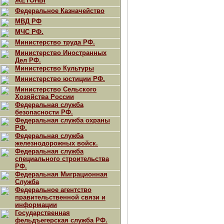
ЖЕТОНЫ
Федеральное Казначейство
МВД РФ
МЧС РФ.
Министерство труда РФ.
Министерство Иностранных
Дел РФ.
Министерство Культуры
Министерство юстиции РФ.
Министерство Сельского
Хозяйства России
Федеральная служба
безопасности РФ.
Федеральная служба охраны
РФ.
Федеральная служба
железнодорожных войск.
Федеральная служба
специального строительства
РФ.
Федеральная Миграционная
Служба
Федеральное агентство
правительственной связи и
информации
Государственная
фельдъегерская служба РФ.