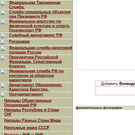
Федеральная Таможенная
Служба.
Служба специальных объектов
при Президенте РФ
Федеральное агентство по
физической культуре и спорту.
Госкомспорт РФ
Судебный депортамент РФ
Росрезерв
Федеральная служба налоговой
полиции России
Прокуратура Российской
Федерации. Следственный
Комитет.
Федеральная служба РФ по
контролю за оборотом
наркотиков
Добавить
Вневедо
Департамент Образования.
Кадетское Братство.
Охотдепартамент
Награды Общественных
Организаций РФ
Дополнительные фотографии
Награды Республик и Стран
СНГ
Награды Разных Стран Мира
Нагрудные знаки СССР
Награды ДНР и ЛНР