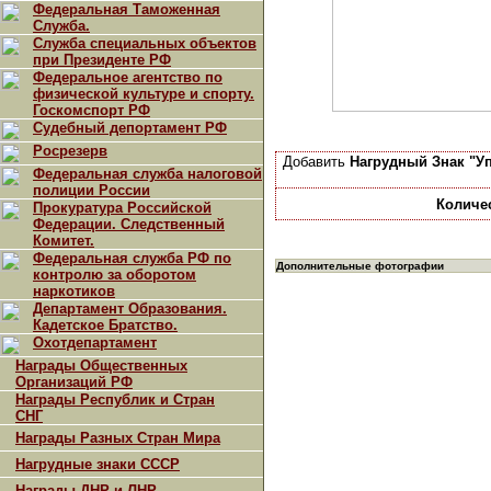
Федеральная Таможенная
Служба.
Служба специальных объектов
при Президенте РФ
Федеральное агентство по
физической культуре и спорту.
Госкомспорт РФ
Судебный депортамент РФ
Росрезерв
Добавить
Нагрудный Знак "У
Федеральная служба налоговой
полиции России
Количе
Прокуратура Российской
Федерации. Следственный
Комитет.
Федеральная служба РФ по
Дополнительные фотографии
контролю за оборотом
наркотиков
Департамент Образования.
Кадетское Братство.
Охотдепартамент
Награды Общественных
Организаций РФ
Награды Республик и Стран
СНГ
Награды Разных Стран Мира
Нагрудные знаки СССР
Награды ДНР и ЛНР