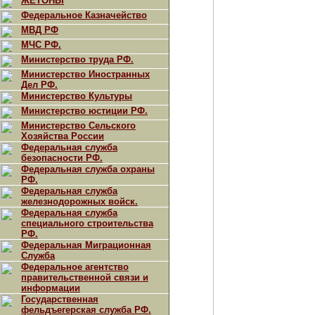
ЖЕТОНЫ
Федеральное Казначейство
МВД РФ
МЧС РФ.
Министерство труда РФ.
Министерство Иностранных
Дел РФ.
Министерство Культуры
Министерство юстиции РФ.
Министерство Сельского
Хозяйства России
Федеральная служба
безопасности РФ.
Федеральная служба охраны
РФ.
Федеральная служба
железнодорожных войск.
Федеральная служба
специального строительства
РФ.
Федеральная Миграционная
Служба
Федеральное агентство
правительственной связи и
информации
Государственная
фельдъегерская служба РФ.