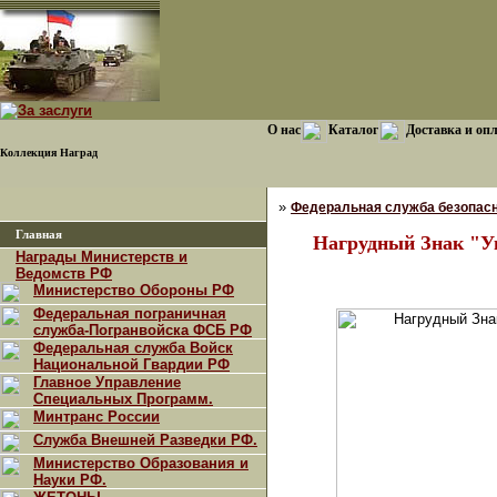
О нас
Каталог
Доставка и оп
Коллекция Наград
»
Федеральная служба безопасн
Главная
Нагрудный Знак "У
Награды Министерств и
Ведомств РФ
Министерство Обороны РФ
Федеральная пограничная
служба-Погранвойска ФСБ РФ
Федеральная служба Войск
Национальной Гвардии РФ
Главное Управление
Специальных Программ.
Минтранс России
Служба Внешней Разведки РФ.
Министерство Образования и
Науки РФ.