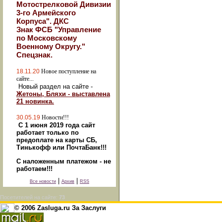
Мотострелковой Дивизии
3-го Армейского
Корпуса". ДКС
Знак ФСБ "Управление
по Московскому
Военному Округу."
Спецзнак.
18.11.20
Новое поступление на
сайте...
Новый раздел на сайте -
Жетоны, Бляхи - выставлена
21 новинка.
30.05.19
Новости!!!
С 1 июня 2019 года сайт
работает только по
предоплате на карты СБ,
Тинькофф или ПочтаБанк!!!
С наложенным платежом - не
работаем!!!
|
|
Все новости
Архив
RSS
Посетителей на сайте:
73
© 2006 Zasluga.ru За Заслуги