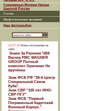
Сувенирные Муляжи Наград
Царской России
Ссылки
Профессиональные праздники
Наш фотоальбом
10.07.26
Новое поступление на
сайте...
Знаки За Ранение ЧВК
Вагнер РМС WAGNER
GROUP Полный
комплект Оригинал Не
вручёнка
Знак ФСБ РФ "26-й Центр
Специальной Связи.
Куба".
Знак СВР "105 лет ИНО-
СВР-ПГУ"
Знак ФСБ "Первый
Пограничный Кадетский
Военный Корпус."