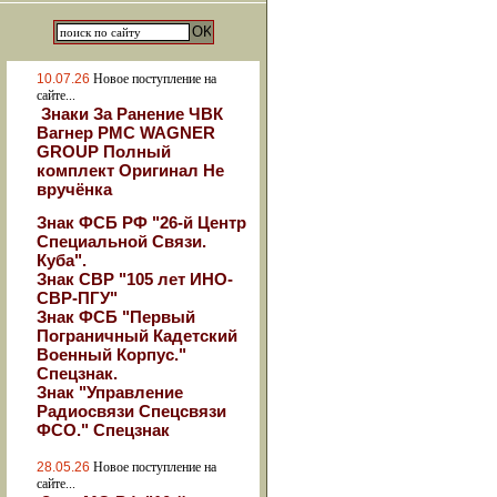
10.07.26
Новое поступление на
сайте...
Знаки За Ранение ЧВК
Вагнер РМС WAGNER
GROUP Полный
комплект Оригинал Не
вручёнка
Знак ФСБ РФ "26-й Центр
Специальной Связи.
Куба".
Знак СВР "105 лет ИНО-
СВР-ПГУ"
Знак ФСБ "Первый
Пограничный Кадетский
Военный Корпус."
Спецзнак.
Знак "Управление
Радиосвязи Спецсвязи
ФСО." Спецзнак
28.05.26
Новое поступление на
сайте...