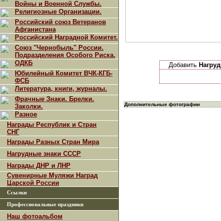
Войны и Военной Службы.
Религиозные Организации.
Российский союз Ветеранов
Афганистана
Российский Наградной Комитет.
Союз "Чернобыль" России.
Подразделения Особого Риска.
ОДКБ
Добавить
Нагруд
Юбилейный Комитет ВЧК-КГБ-
ФСБ
Литература, книги, журналы.
Фрачные Знаки. Брелки.
Дополнительные фотографии
Заколки.
Разное
Награды Республик и Стран
СНГ
Награды Разных Стран Мира
Нагрудные знаки СССР
Награды ДНР и ЛНР
Сувенирные Муляжи Наград
Царской России
Ссылки
Профессиональные праздники
Наш фотоальбом