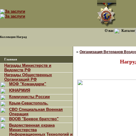
О нас
Каталог
Коллекция Наград
»
Организация Ветеранов Возду
Главная
Нагру
Награды Министерств и
Ведомств РФ
Награды Общественных
Организаций РФ
МОФ "Командарм"
ЮНАРМИЯ
Коммунисты России
Крым-Севастополь.
СВО Специальная Военная
Операция
ВООВ "Боевое братство"
Ведомственная охрана
Министерства
Информационных Технологий и