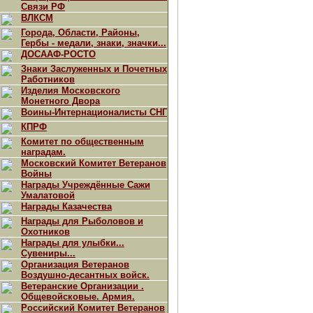
Связи РФ
ВЛКСМ
Города, Области, Районы,
Гербы - медали, знаки, значки...
ДОСААФ-РОСТО
Знаки Заслуженных и Почетных
Работников
Изделия Московского
Монетного Двора
Воины-Интернационалисты СНГ
КПРФ
Комитет по общественным
наградам.
Московский Комитет Ветеранов
Войны
Награды Учреждённые Сажи
Умалатовой
Награды Казачества
Награды для Рыболовов и
Охотников
Награды для улыбки...
Сувениры...
Организация Ветеранов
Воздушно-десантных войск.
Ветеранские Организации .
Общевойсковые. Армия.
Российский Комитет Ветеранов