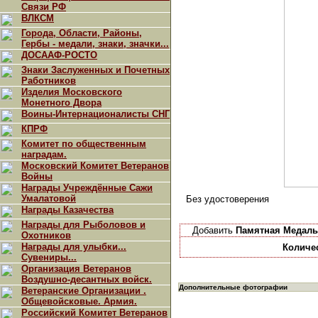
Связи РФ
ВЛКСМ
Города, Области, Районы,
Гербы - медали, знаки, значки...
ДОСААФ-РОСТО
Знаки Заслуженных и Почетных
Работников
Изделия Московского
Монетного Двора
Воины-Интернационалисты СНГ
КПРФ
Комитет по общественным
наградам.
Московский Комитет Ветеранов
Войны
Награды Учреждённые Сажи
Умалатовой
Без удостоверения
Награды Казачества
Награды для Рыболовов и
Добавить
Памятная Медаль 
Охотников
Награды для улыбки...
Количе
Сувениры...
Организация Ветеранов
Воздушно-десантных войск.
Дополнительные фотографии
Ветеранские Организации .
Общевойсковые. Армия.
Российский Комитет Ветеранов