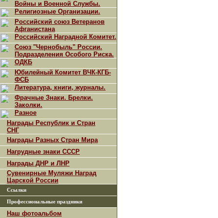
Войны и Военной Службы.
Религиозные Организации.
Российский союз Ветеранов
Афганистана
Российский Наградной Комитет.
Союз "Чернобыль" России.
Подразделения Особого Риска.
ОДКБ
Юбилейный Комитет ВЧК-КГБ-
ФСБ
Литература, книги, журналы.
Фрачные Знаки. Брелки.
Заколки.
Разное
Награды Республик и Стран
СНГ
Награды Разных Стран Мира
Нагрудные знаки СССР
Награды ДНР и ЛНР
Сувенирные Муляжи Наград
Царской России
Ссылки
Профессиональные праздники
Наш фотоальбом