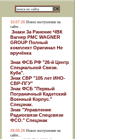
10.07.26
Новое поступление на
сайте...
Знаки За Ранение ЧВК
Вагнер РМС WAGNER
GROUP Полный
комплект Оригинал Не
вручёнка
Знак ФСБ РФ "26-й Центр
Специальной Связи.
Куба".
Знак СВР "105 лет ИНО-
СВР-ПГУ"
Знак ФСБ "Первый
Пограничный Кадетский
Военный Корпус."
Спецзнак.
Знак "Управление
Радиосвязи Спецсвязи
ФСО." Спецзнак
28.05.26
Новое поступление на
сайте...