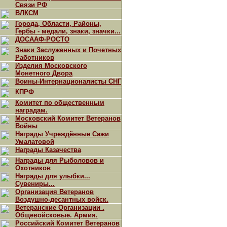
Связи РФ
ВЛКСМ
Города, Области, Районы,
Гербы - медали, знаки, значки...
ДОСААФ-РОСТО
Знаки Заслуженных и Почетных
Работников
Изделия Московского
Монетного Двора
Воины-Интернационалисты СНГ
КПРФ
Комитет по общественным
наградам.
Московский Комитет Ветеранов
Войны
Награды Учреждённые Сажи
Умалатовой
Награды Казачества
Награды для Рыболовов и
Охотников
Награды для улыбки...
Сувениры...
Организация Ветеранов
Воздушно-десантных войск.
Ветеранские Организации .
Общевойсковые. Армия.
Российский Комитет Ветеранов