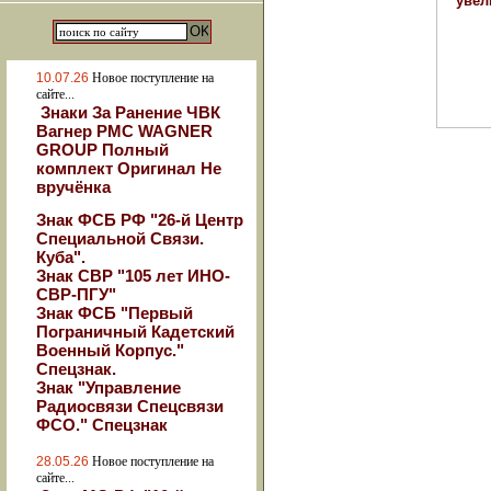
10.07.26
Новое поступление на
сайте...
Знаки За Ранение ЧВК
Вагнер РМС WAGNER
GROUP Полный
комплект Оригинал Не
вручёнка
Знак ФСБ РФ "26-й Центр
Специальной Связи.
Куба".
Знак СВР "105 лет ИНО-
СВР-ПГУ"
Знак ФСБ "Первый
Пограничный Кадетский
Военный Корпус."
Спецзнак.
Знак "Управление
Радиосвязи Спецсвязи
ФСО." Спецзнак
28.05.26
Новое поступление на
сайте...