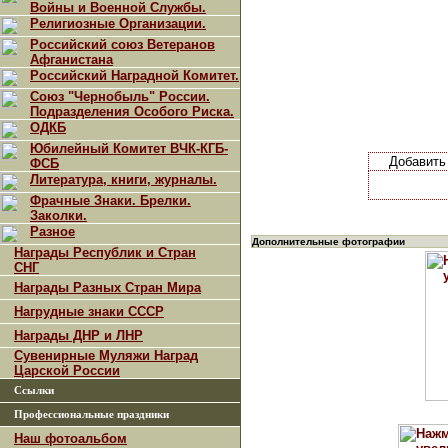
Войны и Военной Службы.
Религиозные Организации.
Российский союз Ветеранов
Афганистана
Российский Наградной Комитет.
Союз "Чернобыль" России.
Подразделения Особого Риска.
ОДКБ
Юбилейный Комитет ВЧК-КГБ-
Добавит
ФСБ
Литература, книги, журналы.
Фрачные Знаки. Брелки.
Заколки.
Разное
Дополнительные фотографии
Награды Республик и Стран
СНГ
Награды Разных Стран Мира
Нагрудные знаки СССР
Награды ДНР и ЛНР
Сувенирные Муляжи Наград
Царской России
Ссылки
Профессиональные праздники
Наш фотоальбом