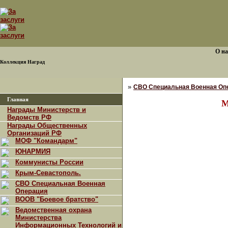
О на
Коллекция Наград
»
СВО Специальная Военная Оп
Главная
М
Награды Министерств и
Ведомств РФ
Награды Общественных
Организаций РФ
МОФ "Командарм"
ЮНАРМИЯ
Коммунисты России
Крым-Севастополь.
СВО Специальная Военная
Операция
ВООВ "Боевое братство"
Ведомственная охрана
Министерства
Информационных Технологий и