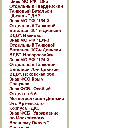
Знак МО РФ "10-й
Отдельный Гвардейский
Танковый Батальон
"Дизель." ДНР.
Знак МО РФ "134-й
Отдельный Танковой
Батальон 104-й Дивизии
ВДВ". Иваново.
Знак МО РФ "104-й
Отдельный Танковой
Батальон 107-й Дивизии
ВДВ". Новороссийск.
Знак МО РФ "124-й
Отдельный Танковой
Батальон 76-й Дивизии
ВДВ". Псковская обл.
Знак ФСО Крым
Спецзнак
Знак ФСБ "Особый
Отдел по 6-й
Мотострелковой Дивизии
3-го Армейского
Корпуса". ДКС
Знак ФСБ "Управление
по Московскому
Военному Округу."
Спецзнак.