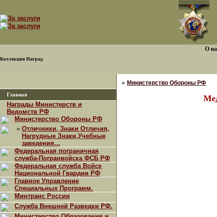
О на
Коллекция Наград
»
Министерство Обороны РФ
Главная
Ме
Награды Министерств и
Ведомств РФ
Министерство Обороны РФ
»
Отличники, Знаки Отличия,
Нагрудные Знаки,Учебные
заведения...
Федеральная пограничная
служба-Погранвойска ФСБ РФ
Федеральная служба Войск
Национальной Гвардии РФ
Главное Управление
Специальных Программ.
Минтранс России
Служба Внешней Разведки РФ.
Министерство Образования и