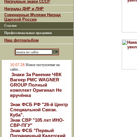
Нагрудные знаки СССР
Награды ДНР и ЛНР
Сувенирные Муляжи Наград
Царской России
Ссылки
Профессиональные праздники
Наш фотоальбом
10.07.26
Новое поступление на
сайте...
Знаки За Ранение ЧВК
Вагнер РМС WAGNER
GROUP Полный
комплект Оригинал Не
вручёнка
Знак ФСБ РФ "26-й Центр
Специальной Связи.
Куба".
Знак СВР "105 лет ИНО-
СВР-ПГУ"
Знак ФСБ "Первый
Пограничный Кадетский