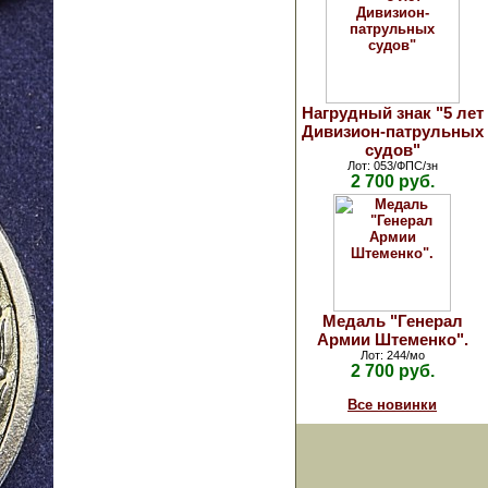
Нагрудный знак "5 лет
Дивизион-патрульных
судов"
Лот: 053/ФПС/зн
2 700 руб.
Медаль "Генерал
Армии Штеменко".
Лот: 244/мо
2 700 руб.
Все новинки