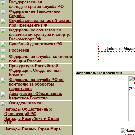
Государственная
фельдъегерская служба РФ.
Федеральная Таможенная
Служба.
Служба специальных объектов
при Президенте РФ
Федеральное агентство по
физической культуре и спорту.
Госкомспорт РФ
Судебный депортамент РФ
Добавить
Медал
Росрезерв
Федеральная служба налоговой
полиции России
Прокуратура Российской
Федерации. Следственный
Дополнительные фотографии
Комитет.
Федеральная служба РФ по
контролю за оборотом
наркотиков
Департамент Образования.
Кадетское Братство.
Охотдепартамент
Награды Общественных
Организаций РФ
Награды Республик и Стран
СНГ
Награды Разных Стран Мира