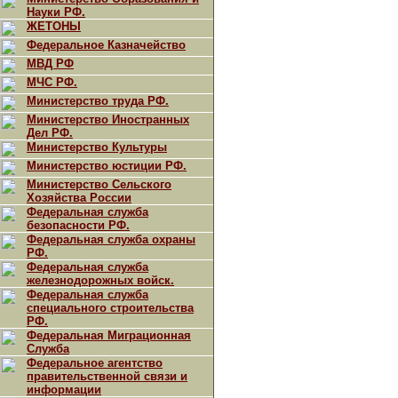
Науки РФ.
ЖЕТОНЫ
Федеральное Казначейство
МВД РФ
МЧС РФ.
Министерство труда РФ.
Министерство Иностранных
Дел РФ.
Министерство Культуры
Министерство юстиции РФ.
Министерство Сельского
Хозяйства России
Федеральная служба
безопасности РФ.
Федеральная служба охраны
РФ.
Федеральная служба
железнодорожных войск.
Федеральная служба
специального строительства
РФ.
Федеральная Миграционная
Служба
Федеральное агентство
правительственной связи и
информации