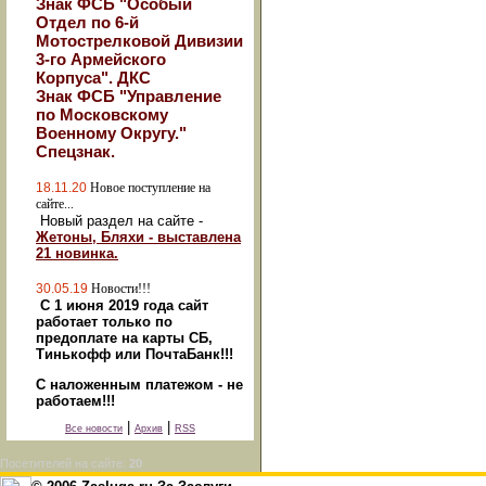
Знак ФСБ "Особый
Отдел по 6-й
Мотострелковой Дивизии
3-го Армейского
Корпуса". ДКС
Знак ФСБ "Управление
по Московскому
Военному Округу."
Спецзнак.
18.11.20
Новое поступление на
сайте...
Новый раздел на сайте -
Жетоны, Бляхи - выставлена
21 новинка.
30.05.19
Новости!!!
С 1 июня 2019 года сайт
работает только по
предоплате на карты СБ,
Тинькофф или ПочтаБанк!!!
С наложенным платежом - не
работаем!!!
|
|
Все новости
Архив
RSS
Посетителей на сайте:
20